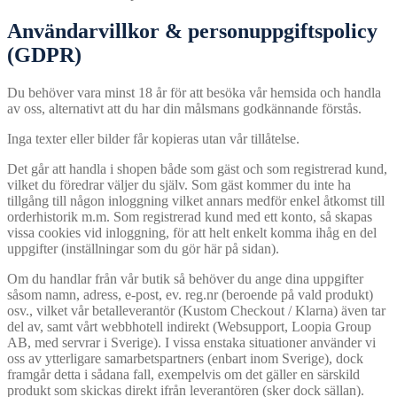
Användarvillkor & personuppgiftspolicy
(GDPR)
Du behöver vara minst 18 år för att besöka vår hemsida och handla
av oss, alternativt att du har din målsmans godkännande förstås.
Inga texter eller bilder får kopieras utan vår tillåtelse.
Det går att handla i shopen både som gäst och som registrerad kund,
vilket du föredrar väljer du själv. Som gäst kommer du inte ha
tillgång till någon inloggning vilket annars medför enkel åtkomst till
orderhistorik m.m. Som registrerad kund med ett konto, så skapas
vissa cookies vid inloggning, för att helt enkelt komma ihåg en del
uppgifter (inställningar som du gör här på sidan).
Om du handlar från vår butik så behöver du ange dina uppgifter
såsom namn, adress, e-post, ev. reg.nr (beroende på vald produkt)
osv., vilket vår betalleverantör (Kustom Checkout / Klarna) även tar
del av, samt vårt webbhotell indirekt (Websupport, Loopia Group
AB, med servrar i Sverige). I vissa enstaka situationer använder vi
oss av ytterligare samarbetspartners (enbart inom Sverige), dock
framgår detta i sådana fall, exempelvis om det gäller en särskild
produkt som skickas direkt ifrån leverantören (sker dock sällan).