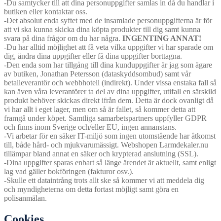
-Du samtycker till att dina personuppgifter samlas in då du handlar i
butiken eller kontaktar oss.
-Det absolut enda syftet med de insamlade personuppgifterna är för
att vi ska kunna skicka dina köpta produkter till dig samt kunna
svara på dina frågor om du har några.
INGENTING ANNAT!
-Du har alltid möjlighet att få veta vilka uppgifter vi har sparade om
dig, ändra dina uppgifter eller få dina uppgifter borttagna.
-Den enda som har tillgång till dina kunduppgifter är jag som ägare
av butiken, Jonathan Petersson (dataskyddsombud) samt vår
betalleverantör och webbhotell (indirekt). Under vissa enstaka fall så
kan även våra leverantörer ta del av dina uppgifter, utifall en särskild
produkt behöver skickas direkt ifrån dem. Detta är dock ovanligt då
vi har allt i eget lager, men om så är fallet, så kommer detta att
framgå under köpet. Samtliga samarbetspartners uppfyller GDPR
och finns inom Sverige och/eller EU, ingen annanstans.
-Vi arbetar för en säker IT-miljö som ingen utomstående har åtkomst
till, både hård- och mjukvarumässigt. Webshopen Larmdekaler.nu
tillämpar bland annat en säker och krypterad anslutning (SSL).
-Dina uppgifter sparas enbart så länge ärendet är aktuellt, samt enligt
lag vad gäller bokföringen (fakturor osv.).
-Skulle ett dataintrång trots allt ske så kommer vi att meddela dig
och myndigheterna om detta fortast möjligt samt göra en
polisanmälan.
Cookies