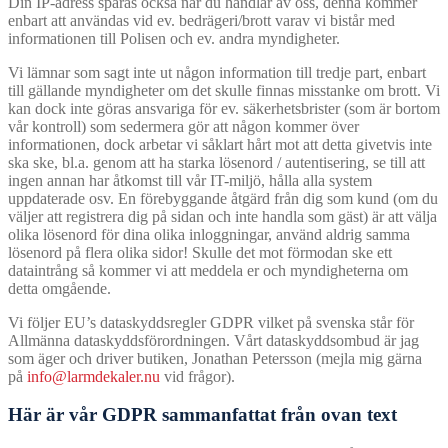
Din IP-adress sparas också när du handlar av oss, denna kommer
enbart att användas vid ev. bedrägeri/brott varav vi bistår med
informationen till Polisen och ev. andra myndigheter.
Vi lämnar som sagt inte ut någon information till tredje part, enbart
till gällande myndigheter om det skulle finnas misstanke om brott. Vi
kan dock inte göras ansvariga för ev. säkerhetsbrister (som är bortom
vår kontroll) som sedermera gör att någon kommer över
informationen, dock arbetar vi såklart hårt mot att detta givetvis inte
ska ske, bl.a. genom att ha starka lösenord / autentisering, se till att
ingen annan har åtkomst till vår IT-miljö, hålla alla system
uppdaterade osv. En förebyggande åtgärd från dig som kund (om du
väljer att registrera dig på sidan och inte handla som gäst) är att välja
olika lösenord för dina olika inloggningar, använd aldrig samma
lösenord på flera olika sidor! Skulle det mot förmodan ske ett
dataintrång så kommer vi att meddela er och myndigheterna om
detta omgående.
Vi följer EU’s dataskyddsregler GDPR vilket på svenska står för
Allmänna dataskyddsförordningen. Vårt dataskyddsombud är jag
som äger och driver butiken, Jonathan Petersson (mejla mig gärna
på
info@larmdekaler.nu
vid frågor).
Här är vår GDPR sammanfattat från ovan text