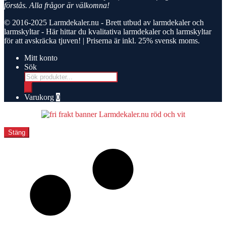
förstås. Alla frågor är välkomna!
© 2016-2025
Larmdekaler.nu - Brett utbud av larmdekaler och
larmskyltar
- Här hittar du kvalitativa larmdekaler och larmskyltar
för att avskräcka tjuven! | Priserna är inkl. 25% svensk moms.
Mitt konto
Sök
Products
search
Varukorg
0
Stäng