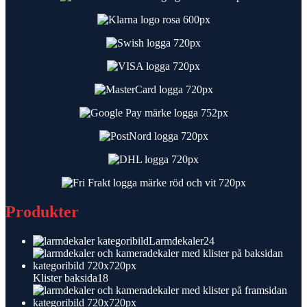
Produkter
24
Larmdekaler
24
produkter
18
Klister baksida
18
produkter