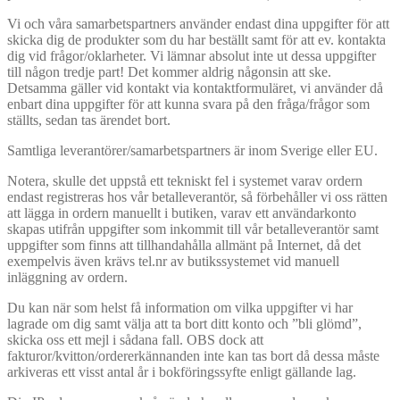
Vi och våra samarbetspartners använder endast dina uppgifter för att
skicka dig de produkter som du har beställt samt för att ev. kontakta
dig vid frågor/oklarheter. Vi lämnar absolut inte ut dessa uppgifter
till någon tredje part! Det kommer aldrig någonsin att ske.
Detsamma gäller vid kontakt via kontaktformuläret, vi använder då
enbart dina uppgifter för att kunna svara på den fråga/frågor som
ställts, sedan tas ärendet bort.
Samtliga leverantörer/samarbetspartners är inom Sverige eller EU.
Notera, skulle det uppstå ett tekniskt fel i systemet varav ordern
endast registreras hos vår betalleverantör, så förbehåller vi oss rätten
att lägga in ordern manuellt i butiken, varav ett användarkonto
skapas utifrån uppgifter som inkommit till vår betalleverantör samt
uppgifter som finns att tillhandahålla allmänt på Internet, då det
exempelvis även krävs tel.nr av butikssystemet vid manuell
inläggning av ordern.
Du kan när som helst få information om vilka uppgifter vi har
lagrade om dig samt välja att ta bort ditt konto och ”bli glömd”,
skicka oss ett mejl i sådana fall. OBS dock att
fakturor/kvitton/ordererkännanden inte kan tas bort då dessa måste
arkiveras ett visst antal år i bokföringssyfte enligt gällande lag.