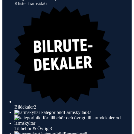
6
Klister framsida
6
produkter
2
Bildekaler
2
produkter
37
Larmskyltar
37
produkter
3
Tillbehör & Övrigt
3
produkter
5
Presentkort
5