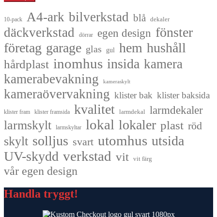
A4-ark
bilverkstad
blå
dekaler
10-pack
fönster
däckverkstad
egen design
dörrar
företag
garage
hem
hushåll
glas
gul
inomhus
insida
kamera
hårdplast
kamerabevakning
kameraskylt
kameraövervakning
klister bak
klister baksida
kvalitet
larmdekaler
larmdekal
klister fram
klister framsida
lokal
lokaler
larmskylt
plast
röd
larmskyltar
utomhus
solljus
utsida
skylt
svart
UV-skydd
verkstad
vit
vit färg
vår egen design
Handla tryggt!