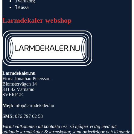
Varukorg
Kassa
Larmdekaler webshop
Larmdekaler.nu
Firma Jonathan Petersson
Blomstervägen 14
331 42 Värnamo
SVERIGE
Mejl:
info@larmdekaler.nu
SMS:
076-797 62 58
Varmt välkommen att kontakta oss, så hjälper vi dig med allt
gällande larmdekaler & larmskyltar, samt orderfrågor och liknande