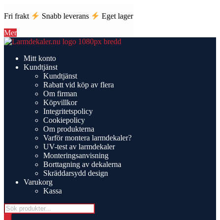
Fri frakt
Snabb leverans
Eget lager
Mer
Hoppa
Hoppa
till
till
Mitt konto
navigering
innehåll
Kundtjänst
Kundtjänst
Rabatt vid köp av flera
Om firman
Köpvillkor
Integritetspolicy
Cookiepolicy
Om produkterna
Varför montera larmdekaler?
UV-test av larmdekaler
Monteringsanvisning
Borttagning av dekalerna
Skräddarsydd design
Varukorg
Kassa
Products
search