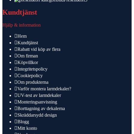
produkter
Kundtjänst
Hjälp & information
Hem
Kundtjänst
Rabatt vid köp av flera
Om firman
Köpvillkor
Integritetspolicy
Cookiepolicy
Om produkterna
Varför montera larmdekaler?
UV-test av larmdekaler
Monteringsanvisning
Borttagning av dekalerna
Skräddarsydd design
Blogg
Mitt konto