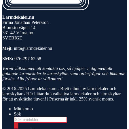
Larmdekaler.nu
Firma Jonathan Petersson
Blomstervägen 14
331 42 Värnamo
SVERIGE
Mejl:
info@larmdekaler.nu
SMS:
076-797 62 58
Varmt välkommen att kontakta oss, så hjälper vi dig med allt
gällande larmdekaler & larmskyltar, samt orderfrågor och liknande
förstås. Alla frågor är välkomna!
© 2016-2025
Larmdekaler.nu - Brett utbud av larmdekaler och
larmskyltar
- Här hittar du kvalitativa larmdekaler och larmskyltar
för att avskräcka tjuven! | Priserna är inkl. 25% svensk moms.
Mitt konto
Sök
Products
search