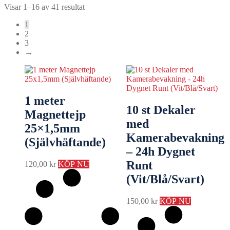
Visar 1–16 av 41 resultat
1
2
3
→
1 meter
10 st Dekaler
Magnettejp
med
25×1,5mm
Kamerabevakning
(Självhäftande)
– 24h Dygnet
Runt
120,00
kr
KÖP NU
(Vit/Blå/Svart)
150,00
kr
KÖP NU