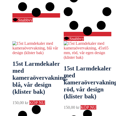
Snabbvy
Snabbvy
15st Larmdekaler
15st Larmdekaler
med
med
kameraövervakning,
kameraövervakning
blå, vår design
röd, vår design
(klister bak)
(klister bak)
150,00
kr
KÖP NU
150,00
kr
KÖP NU