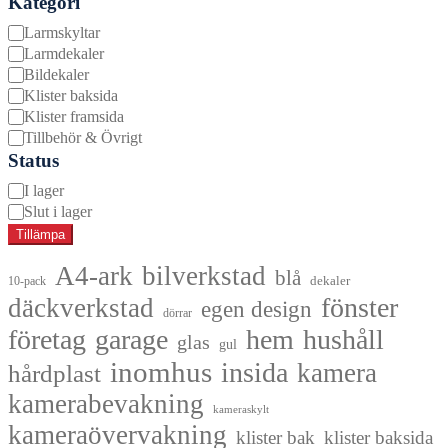
Kategori
Kategori
Larmskyltar
Larmdekaler
Bildekaler
Klister baksida
Klister framsida
Tillbehör & Övrigt
Status
Tillgänglighet
I lager
Slut i lager
Tillämpa
A4-ark
bilverkstad
blå
dekaler
10-pack
fönster
däckverkstad
egen design
dörrar
företag
garage
hem
hushåll
glas
gul
inomhus
insida
kamera
hårdplast
kamerabevakning
kameraskylt
kameraövervakning
klister bak
klister baksida