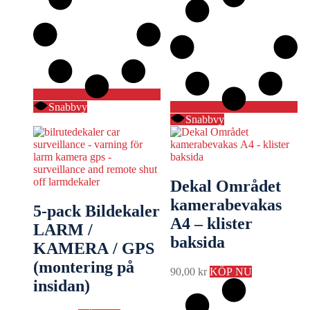
Snabbvy
Snabbvy
Dekal Området
kamerabevakas
5-pack Bildekaler
A4 – klister
LARM /
baksida
KAMERA / GPS
(montering på
90,00
kr
KÖP NU
insidan)