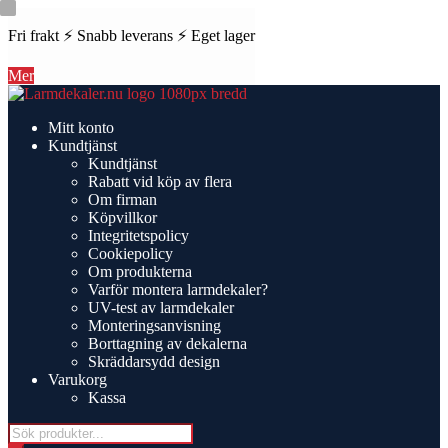
Fri frakt ⚡ Snabb leverans ⚡ Eget lager
Mer
Hoppa
Hoppa
till
till
Mitt konto
navigering
innehåll
Kundtjänst
Kundtjänst
Rabatt vid köp av flera
Om firman
Köpvillkor
Integritetspolicy
Cookiepolicy
Om produkterna
Varför montera larmdekaler?
UV-test av larmdekaler
Monteringsanvisning
Borttagning av dekalerna
Skräddarsydd design
Varukorg
Kassa
Products