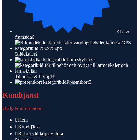
Klister
6
framsida
6
produkter
2
Bildekaler
2
produkter
37
Larmskyltar
37
produkter
3
Tillbehör & Övrigt
3
produkter
5
Presentkort
5
produkter
Kundtjänst
Hjälp & information
Hem
Kundtjänst
Rabatt vid köp av flera