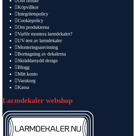
Om firman
Köpvillkor
Integritetspolicy
Cookiepolicy
Om produkterna
Varför montera larmdekaler?
UV-test av larmdekaler
Monteringsanvisning
Borttagning av dekalerna
Skräddarsydd design
Blogg
Mitt konto
Varukorg
Kassa
Larmdekaler webshop