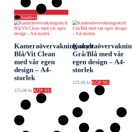
Snabbvy
Kameraövervakningsskylt
Kameraövervakning
Blå/Vit Clean
Grå/Blå med vår
med vår egen
egen design – A4-
design – A4-
storlek
storlek
225,00
kr
KÖP NU
225,00
kr
KÖP NU