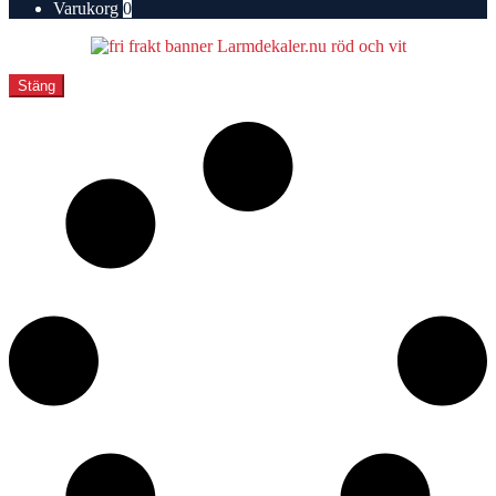
Varukorg
0
Stäng