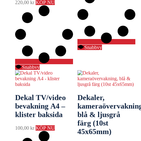
220,00
kr
KÖP NU
Snabbvy
Snabbvy
Dekal TV/video
Dekaler,
bevakning A4 –
kameraövervakning
klister baksida
blå & ljusgrå
färg (10st
100,00
kr
KÖP NU
45x65mm)