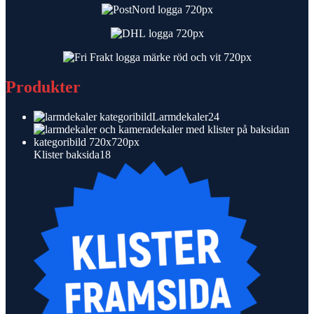
Produkter
24
Larmdekaler
24
produkter
18
Klister baksida
18
produkter