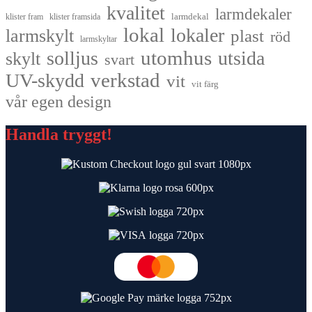
kvalitet
larmdekaler
larmdekal
klister fram
klister framsida
lokal
lokaler
larmskylt
plast
röd
larmskyltar
utomhus
solljus
utsida
skylt
svart
UV-skydd
verkstad
vit
vit färg
vår egen design
Handla tryggt!