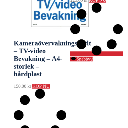
225,00
kr
KÖP NU
Kameraövervakningsskylt
– TV-video
Bevakning – A4-
Snabbvy
storlek –
hårdplast
150,00
kr
KÖP NU