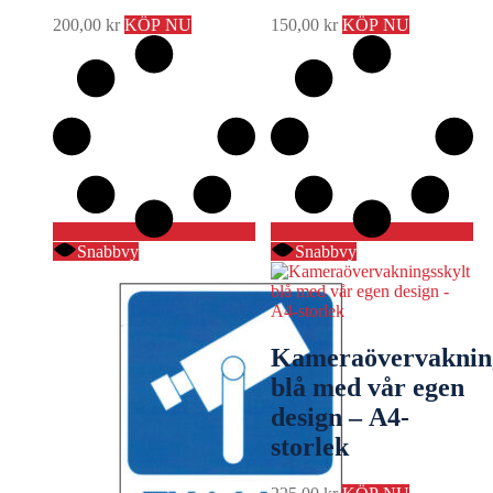
200,00
kr
KÖP NU
150,00
kr
KÖP NU
Snabbvy
Snabbvy
Kameraövervakning
blå med vår egen
design – A4-
storlek