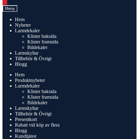
search
Meny
Hem
Nyheter
Larmdekaler
Klister baksida
Klister framsida
Bildekaler
Larmskyltar
Tillbehör & Övrigt
Blogg
Hem
Produktnyheter
Larmdekaler
Klister baksida
Klister framsida
Bildekaler
Larmskyltar
Tillbehör & Övrigt
Presentkort
Rabatt vid köp av flera
Blogg
Kundtjänst