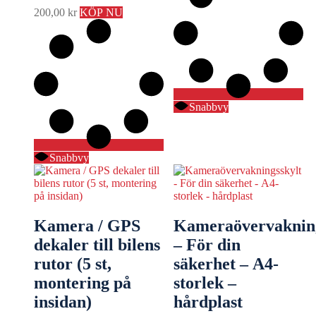
200,00
kr
KÖP NU
Snabbvy
Snabbvy
Kamera / GPS
Kameraövervakning
dekaler till bilens
– För din
rutor (5 st,
säkerhet – A4-
montering på
storlek –
insidan)
hårdplast