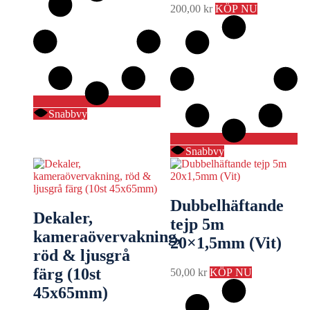
200,00
kr
KÖP NU
Snabbvy
Snabbvy
Dubbelhäftande
Dekaler,
tejp 5m
kameraövervakning,
20×1,5mm (Vit)
röd & ljusgrå
färg (10st
50,00
kr
KÖP NU
45x65mm)