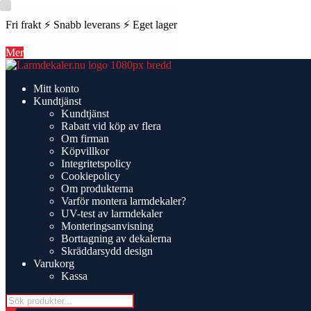
Fri frakt ⚡ Snabb leverans ⚡ Eget lager
Mer
Hoppa
Hoppa
till
till
Mitt konto
navigering
innehåll
Kundtjänst
Kundtjänst
Rabatt vid köp av flera
Om firman
Köpvillkor
Integritetspolicy
Cookiepolicy
Om produkterna
Varför montera larmdekaler?
UV-test av larmdekaler
Monteringsanvisning
Borttagning av dekalerna
Skräddarsydd design
Varukorg
Kassa
Products