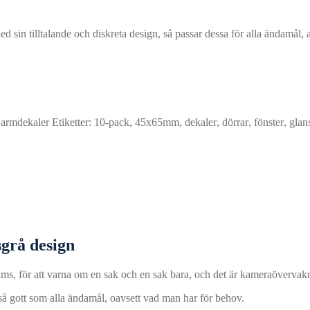
n tilltalande och diskreta design, så passar dessa för alla ändamål, all
armdekaler
Etiketter:
10-pack
,
45x65mm
,
dekaler
,
dörrar
,
fönster
,
glan
grå design
rams, för att varna om en sak och en sak bara, och det är kameraövervak
 så gott som alla ändamål, oavsett vad man har för behov.