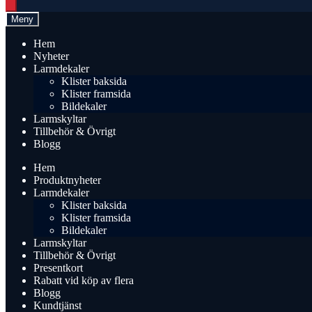
search
Meny
Hem
Nyheter
Larmdekaler
Klister baksida
Klister framsida
Bildekaler
Larmskyltar
Tillbehör & Övrigt
Blogg
Hem
Produktnyheter
Larmdekaler
Klister baksida
Klister framsida
Bildekaler
Larmskyltar
Tillbehör & Övrigt
Presentkort
Rabatt vid köp av flera
Blogg
Kundtjänst