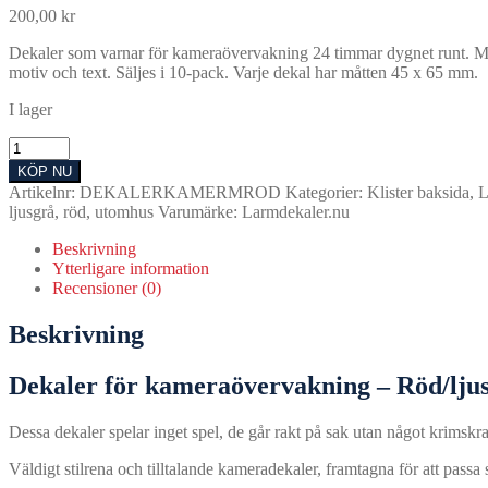
200,00
kr
Dekaler som varnar för kameraövervakning 24 timmar dygnet runt. Med si
motiv och text. Säljes i 10-pack. Varje dekal har måtten 45 x 65 mm.
I lager
Dekaler,
kameraövervakning,
KÖP NU
röd
Artikelnr:
DEKALERKAMERMROD
Kategorier:
Klister baksida
,
L
&
ljusgrå
,
röd
,
utomhus
Varumärke:
Larmdekaler.nu
ljusgrå
färg
Beskrivning
(10st
Ytterligare information
45x65mm)
Recensioner (0)
mängd
Beskrivning
Dekaler för kameraövervakning – Röd/ljus
Dessa dekaler spelar inget spel, de går rakt på sak utan något krimsk
Väldigt stilrena och tilltalande kameradekaler, framtagna för att passa