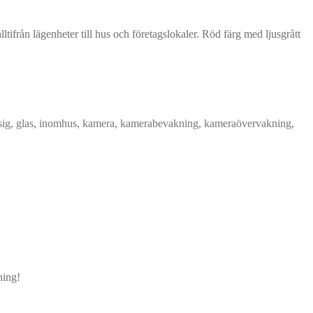
tifrån lägenheter till hus och företagslokaler. Röd färg med ljusgrått
sig
,
glas
,
inomhus
,
kamera
,
kamerabevakning
,
kameraövervakning
,
ning!