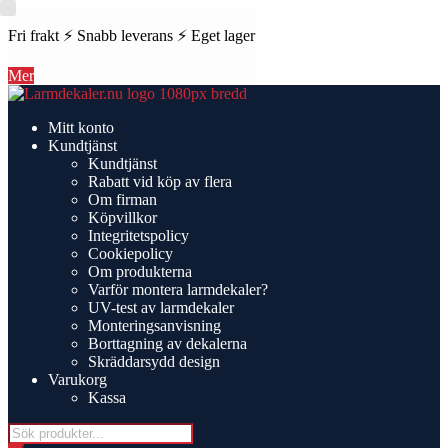
Fri frakt ⚡ Snabb leverans ⚡ Eget lager
Mer
Hoppa
Hoppa
till
till
Mitt konto
navigering
innehåll
Kundtjänst
Kundtjänst
Rabatt vid köp av flera
Om firman
Köpvillkor
Integritetspolicy
Cookiepolicy
Om produkterna
Varför montera larmdekaler?
UV-test av larmdekaler
Monteringsanvisning
Borttagning av dekalerna
Skräddarsydd design
Varukorg
Kassa
Products