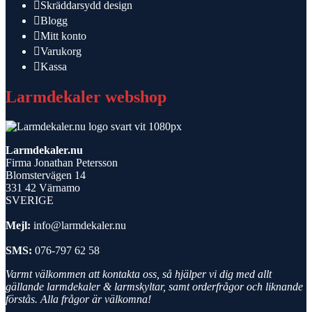
Skräddarsydd design
Blogg
Mitt konto
Varukorg
Kassa
Larmdekaler webshop
Larmdekaler.nu
Firma Jonathan Petersson
Blomstervägen 14
331 42 Värnamo
SVERIGE
Mejl:
info@larmdekaler.nu
SMS:
076-797 62 58
Varmt välkommen att kontakta oss, så hjälper vi dig med allt
gällande larmdekaler & larmskyltar, samt orderfrågor och liknande
förstås. Alla frågor är välkomna!