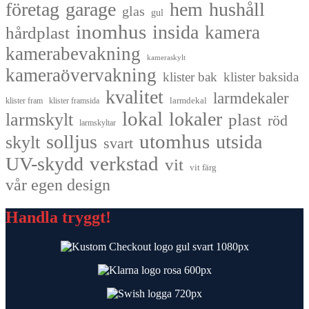
företag
garage
hem
hushåll
glas
gul
inomhus
insida
kamera
hårdplast
kamerabevakning
kameraskylt
kameraövervakning
klister bak
klister baksida
kvalitet
larmdekaler
larmdekal
klister fram
klister framsida
lokal
lokaler
larmskylt
plast
röd
larmskyltar
utomhus
solljus
utsida
skylt
svart
UV-skydd
verkstad
vit
vit färg
vår egen design
Handla tryggt!