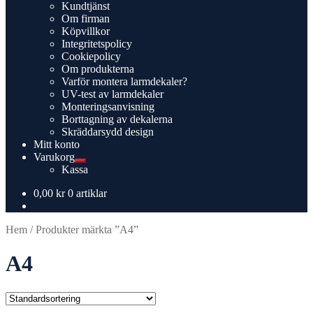
Expandera
Kundtjänst
undermeny
Om firman
Köpvillkor
Integritetspolicy
Cookiepolicy
Om produkterna
Varför montera larmdekaler?
UV-test av larmdekaler
Monteringsanvisning
Borttagning av dekalerna
Skräddarsydd design
Mitt konto
Varukorg
Expandera
Kassa
undermeny
0,00
kr
0 artiklar
Hem
/
Produkter märkta ”A4”
A4