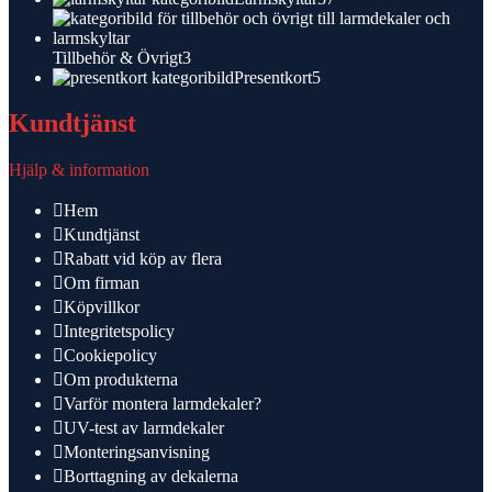
produkter
3
Tillbehör & Övrigt
3
produkter
5
Presentkort
5
produkter
Kundtjänst
Hjälp & information
Hem
Kundtjänst
Rabatt vid köp av flera
Om firman
Köpvillkor
Integritetspolicy
Cookiepolicy
Om produkterna
Varför montera larmdekaler?
UV-test av larmdekaler
Monteringsanvisning
Borttagning av dekalerna