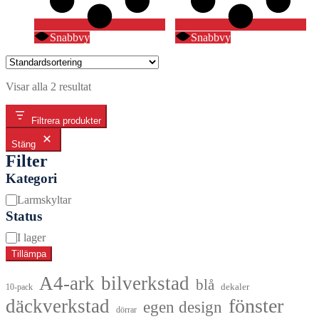
Snabbvy
Snabbvy
Visar alla 2 resultat
Filtrera produkter
Stäng
Filter
Kategori
Kategori
Larmskyltar
Status
Tillgänglighet
I lager
Tillämpa
A4-ark
bilverkstad
blå
dekaler
10-pack
fönster
däckverkstad
egen design
dörrar