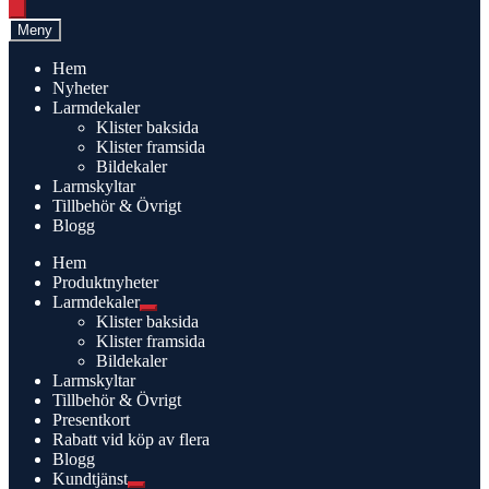
search
Meny
Hem
Nyheter
Larmdekaler
Klister baksida
Klister framsida
Bildekaler
Larmskyltar
Tillbehör & Övrigt
Blogg
Hem
Produktnyheter
Larmdekaler
Expandera
Klister baksida
undermeny
Klister framsida
Bildekaler
Larmskyltar
Tillbehör & Övrigt
Presentkort
Rabatt vid köp av flera
Blogg
Kundtjänst