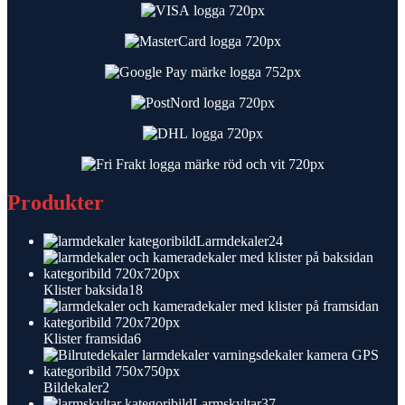
Produkter
24
Larmdekaler
24
produkter
18
Klister baksida
18
produkter
6
Klister framsida
6
produkter
2
Bildekaler
2
produkter
37
Larmskyltar
37