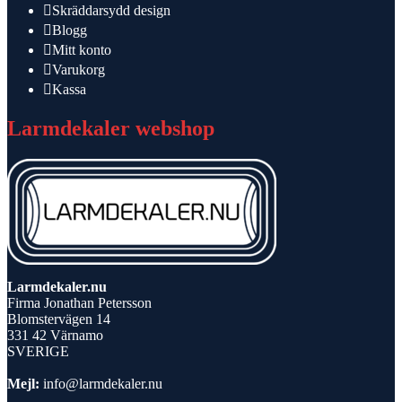
Skräddarsydd design
Blogg
Mitt konto
Varukorg
Kassa
Larmdekaler webshop
Larmdekaler.nu
Firma Jonathan Petersson
Blomstervägen 14
331 42 Värnamo
SVERIGE
Mejl:
info@larmdekaler.nu