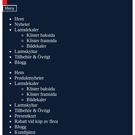
search
Meny
Hem
Nyheter
Larmdekaler
Klister baksida
Klister framsida
Bildekaler
Larmskyltar
Tillbehör & Övrigt
Blogg
Hem
Produktnyheter
Larmdekaler
Klister baksida
Klister framsida
Bildekaler
Larmskyltar
Tillbehör & Övrigt
Presentkort
Rabatt vid köp av flera
Blogg
Kundtjänst