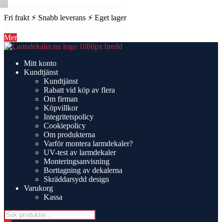
Fri frakt ⚡ Snabb leverans ⚡ Eget lager
Mer
Hoppa
Hoppa
till
till
Mitt konto
navigering
innehåll
Kundtjänst
Kundtjänst
Rabatt vid köp av flera
Om firman
Köpvillkor
Integritetspolicy
Cookiepolicy
Om produkterna
Varför montera larmdekaler?
UV-test av larmdekaler
Monteringsanvisning
Borttagning av dekalerna
Skräddarsydd design
Varukorg
Kassa
Products