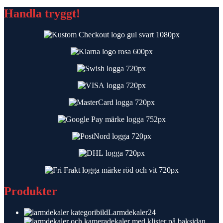
Handla tryggt!
Produkter
24
Larmdekaler
24
produkter