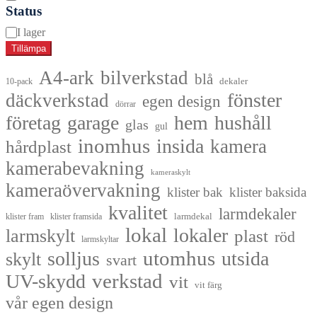
Status
Tillgänglighet
I lager
Tillämpa
A4-ark
bilverkstad
blå
dekaler
10-pack
fönster
däckverkstad
egen design
dörrar
företag
garage
hem
hushåll
glas
gul
inomhus
insida
kamera
hårdplast
kamerabevakning
kameraskylt
kameraövervakning
klister bak
klister baksida
kvalitet
larmdekaler
larmdekal
klister fram
klister framsida
lokal
lokaler
larmskylt
plast
röd
larmskyltar
utomhus
solljus
utsida
skylt
svart
UV-skydd
verkstad
vit
vit färg
vår egen design