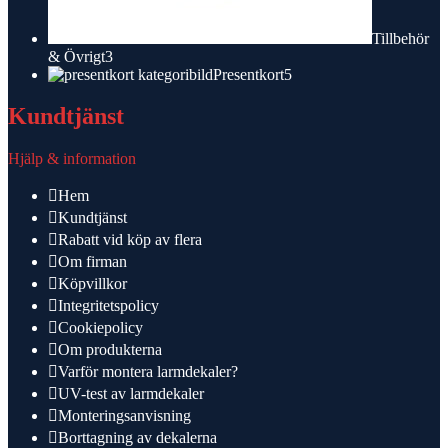
Tillbehör
3
& Övrigt
3
produkter
5
Presentkort
5
produkter
Kundtjänst
Hjälp & information
Hem
Kundtjänst
Rabatt vid köp av flera
Om firman
Köpvillkor
Integritetspolicy
Cookiepolicy
Om produkterna
Varför montera larmdekaler?
UV-test av larmdekaler
Monteringsanvisning
Borttagning av dekalerna