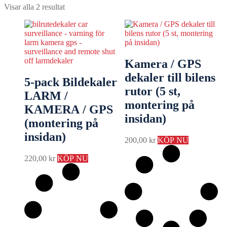
Visar alla 2 resultat
Kamera / GPS
dekaler till bilens
5-pack Bildekaler
rutor (5 st,
LARM /
montering på
KAMERA / GPS
insidan)
(montering på
insidan)
200,00
kr
KÖP NU
220,00
kr
KÖP NU