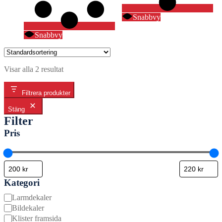
Snabbvy
Snabbvy
Visar alla 2 resultat
Filtrera produkter
Stäng
Filter
Pris
Kategori
Kategori
Larmdekaler
Bildekaler
Klister framsida