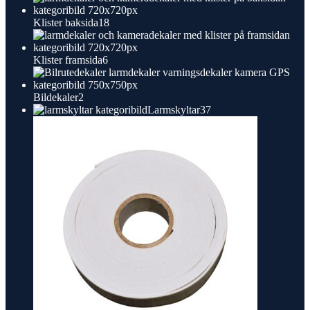
18
Klister baksida
18
produkter
6
Klister framsida
6
produkter
2
Bildekaler
2
produkter
37
Larmskyltar
37
produkter