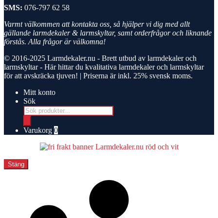
SMS:
076-797 62 58
Varmt välkommen att kontakta oss, så hjälper vi dig med allt
gällande larmdekaler & larmskyltar, samt orderfrågor och liknande
förstås. Alla frågor är välkomna!
© 2016-2025
Larmdekaler.nu - Brett utbud av larmdekaler och
larmskyltar
- Här hittar du kvalitativa larmdekaler och larmskyltar
för att avskräcka tjuven! | Priserna är inkl. 25% svensk moms.
Mitt konto
Sök
Products
search
Varukorg
0
Stäng