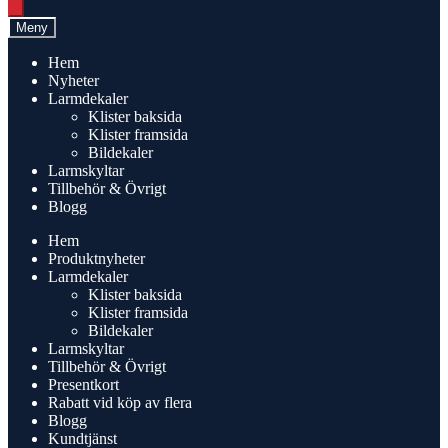
search
Meny
Hem
Nyheter
Larmdekaler
Klister baksida
Klister framsida
Bildekaler
Larmskyltar
Tillbehör & Övrigt
Blogg
Hem
Produktnyheter
Larmdekaler
Klister baksida
Klister framsida
Bildekaler
Larmskyltar
Tillbehör & Övrigt
Presentkort
Rabatt vid köp av flera
Blogg
Kundtjänst