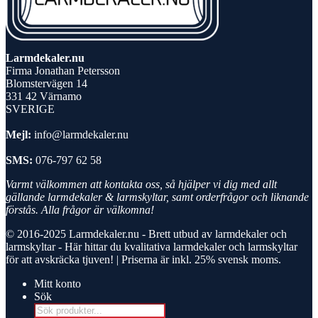
Larmdekaler.nu
Firma Jonathan Petersson
Blomstervägen 14
331 42 Värnamo
SVERIGE
Mejl:
info@larmdekaler.nu
SMS:
076-797 62 58
Varmt välkommen att kontakta oss, så hjälper vi dig med allt
gällande larmdekaler & larmskyltar, samt orderfrågor och liknande
förstås. Alla frågor är välkomna!
© 2016-2025
Larmdekaler.nu - Brett utbud av larmdekaler och
larmskyltar
- Här hittar du kvalitativa larmdekaler och larmskyltar
för att avskräcka tjuven! | Priserna är inkl. 25% svensk moms.
Mitt konto
Sök
Products