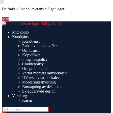
Fri frakt ⚡ Snabb leverans ⚡ Eget lager
Mer
Hoppa
Hoppa
till
till
Mitt konto
navigering
innehåll
Kundtjänst
Kundtjänst
Rabatt vid köp av flera
Om firman
Köpvillkor
Integritetspolicy
Cookiepolicy
Om produkterna
Varför montera larmdekaler?
UV-test av larmdekaler
Monteringsanvisning
Borttagning av dekalerna
Skräddarsydd design
Varukorg
Kassa
Products