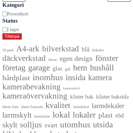
Kategori
Kategori
Presentkort
Status
Tillgänglighet
I lager
Tillämpa
A4-ark
bilverkstad
blå
dekaler
10-pack
fönster
däckverkstad
egen design
dörrar
företag
garage
hem
hushåll
glas
gul
inomhus
insida
kamera
hårdplast
kamerabevakning
kameraskylt
kameraövervakning
klister bak
klister baksida
kvalitet
larmdekaler
larmdekal
klister fram
klister framsida
lokal
lokaler
larmskylt
plast
röd
larmskyltar
utomhus
solljus
utsida
skylt
svart