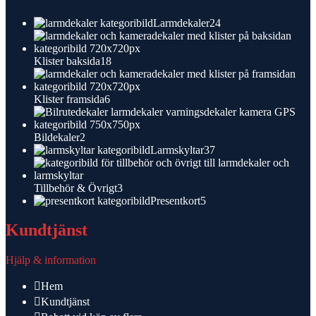
24
Larmdekaler
24
produkter
18
Klister baksida
18
produkter
6
Klister framsida
6
produkter
2
Bildekaler
2
produkter
37
Larmskyltar
37
produkter
3
Tillbehör & Övrigt
3
produkter
5
Presentkort
5
produkter
Kundtjänst
Hjälp & information
Hem
Kundtjänst