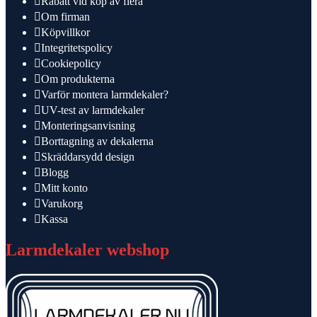
Rabatt vid köp av flera
Om firman
Köpvillkor
Integritetspolicy
Cookiepolicy
Om produkterna
Varför montera larmdekaler?
UV-test av larmdekaler
Monteringsanvisning
Borttagning av dekalerna
Skräddarsydd design
Blogg
Mitt konto
Varukorg
Kassa
Larmdekaler webshop