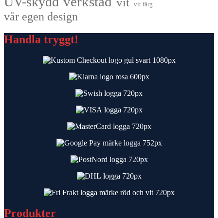
UV-skydd
verkstad
vit
vit färg
vår egen design
Handla tryggt!
Produkter