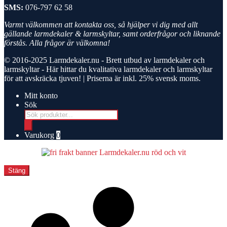
SMS:
076-797 62 58
Varmt välkommen att kontakta oss, så hjälper vi dig med allt
gällande larmdekaler & larmskyltar, samt orderfrågor och liknande
förstås. Alla frågor är välkomna!
© 2016-2025
Larmdekaler.nu - Brett utbud av larmdekaler och
larmskyltar
- Här hittar du kvalitativa larmdekaler och larmskyltar
för att avskräcka tjuven! | Priserna är inkl. 25% svensk moms.
Mitt konto
Sök
Products
search
Varukorg
0
Stäng