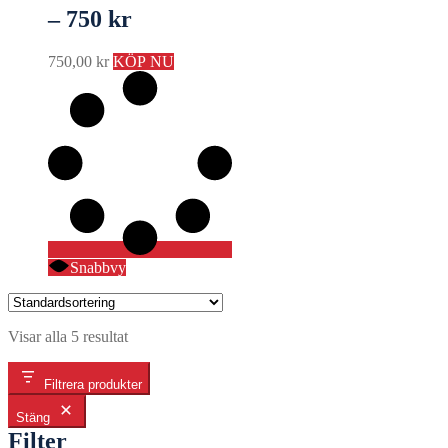
– 750 kr
750,00
kr
KÖP NU
Snabbvy
Visar alla 5 resultat
Filtrera produkter
Stäng
Filter