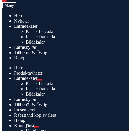
Meny
Hem
Nyheter
Larmdekaler
Klister baksida
Klister framsida
Bildekaler
Larmskyltar
Tillbehör & Övrigt
Blogg
Hem
Produktnyheter
Larmdekaler
Expandera
Klister baksida
undermeny
Klister framsida
Bildekaler
Larmskyltar
Tillbehör & Övrigt
Presentkort
Rabatt vid köp av flera
Blogg
Kundtjänst
Expandera
Kundtjänst