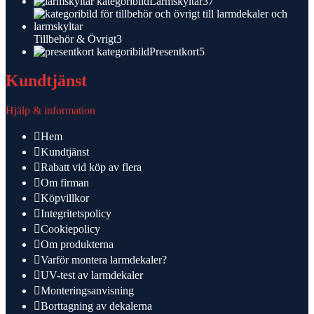
produkter
37
Larmskyltar
37
produkter
3
Tillbehör & Övrigt
3
produkter
5
Presentkort
5
produkter
Kundtjänst
Hjälp & information
Hem
Kundtjänst
Rabatt vid köp av flera
Om firman
Köpvillkor
Integritetspolicy
Cookiepolicy
Om produkterna
Varför montera larmdekaler?
UV-test av larmdekaler
Monteringsanvisning
Borttagning av dekalerna