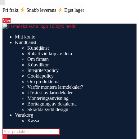
Fri frakt
Snabb leverans
Eget lager
Mer
Hoppa
Hoppa
till
till
Mitt konto
navigering
innehåll
Kundtjänst
Kundtjänst
Rabatt vid köp av flera
Om firman
Köpvillkor
Integritetspolicy
Cookiepolicy
Om produkterna
Varför montera larmdekaler?
UV-test av larmdekaler
Monteringsanvisning
Borttagning av dekalerna
Skräddarsydd design
Varukorg
Kassa
Products
search