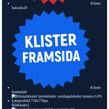
Klister
18
baksida
18
produkter
Klister
6
framsida
6
produkter
2
Bildekaler
2