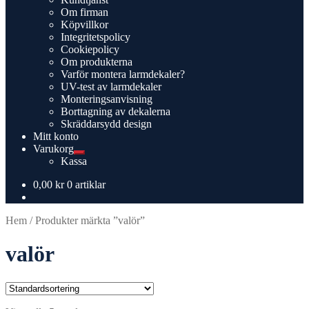
undermeny
Om firman
Köpvillkor
Integritetspolicy
Cookiepolicy
Om produkterna
Varför montera larmdekaler?
UV-test av larmdekaler
Monteringsanvisning
Borttagning av dekalerna
Skräddarsydd design
Mitt konto
Varukorg
Expandera
Kassa
undermeny
0,00
kr
0 artiklar
Hem
/
Produkter märkta ”valör”
valör