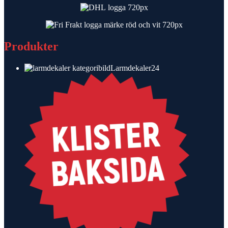
Produkter
24
Larmdekaler
24
produkter