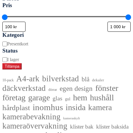
Pris
Kategori
Kategori
Presentkort
Status
Tillgänglighet
I lager
Tillämpa
A4-ark
bilverkstad
blå
dekaler
10-pack
fönster
däckverkstad
egen design
dörrar
företag
garage
hem
hushåll
glas
gul
inomhus
insida
kamera
hårdplast
kamerabevakning
kameraskylt
kameraövervakning
klister bak
klister baksida