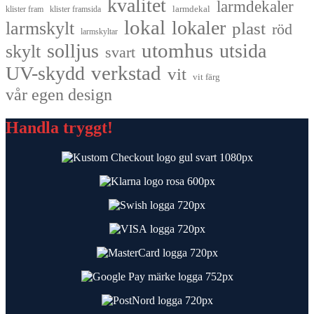
kvalitet
larmdekaler
larmdekal
klister fram
klister framsida
lokal
lokaler
larmskylt
plast
röd
larmskyltar
utomhus
solljus
utsida
skylt
svart
UV-skydd
verkstad
vit
vit färg
vår egen design
Handla tryggt!