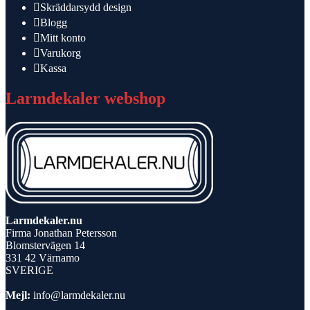
Skräddarsydd design
Blogg
Mitt konto
Varukorg
Kassa
Larmdekaler webshop
Larmdekaler.nu
Firma Jonathan Petersson
Blomstervägen 14
331 42 Värnamo
SVERIGE
Mejl:
info@larmdekaler.nu