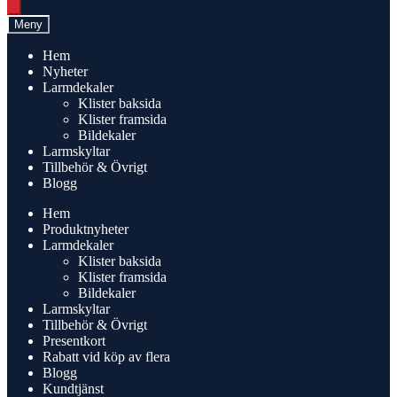
search
Meny
Hem
Nyheter
Larmdekaler
Klister baksida
Klister framsida
Bildekaler
Larmskyltar
Tillbehör & Övrigt
Blogg
Hem
Produktnyheter
Larmdekaler
Klister baksida
Klister framsida
Bildekaler
Larmskyltar
Tillbehör & Övrigt
Presentkort
Rabatt vid köp av flera
Blogg
Kundtjänst