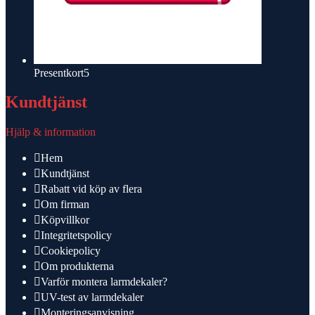
5
Presentkort
5
produkter
Kundtjänst
Hjälp & information
Hem
Kundtjänst
Rabatt vid köp av flera
Om firman
Köpvillkor
Integritetspolicy
Cookiepolicy
Om produkterna
Varför montera larmdekaler?
UV-test av larmdekaler
Monteringsanvisning