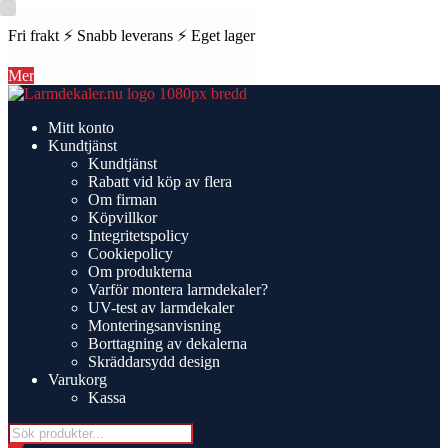
Fri frakt ⚡ Snabb leverans ⚡ Eget lager
Mer
Hoppa
Hoppa
till
till
Mitt konto
navigering
innehåll
Kundtjänst
Kundtjänst
Rabatt vid köp av flera
Om firman
Köpvillkor
Integritetspolicy
Cookiepolicy
Om produkterna
Varför montera larmdekaler?
UV-test av larmdekaler
Monteringsanvisning
Borttagning av dekalerna
Skräddarsydd design
Varukorg
Kassa
Products