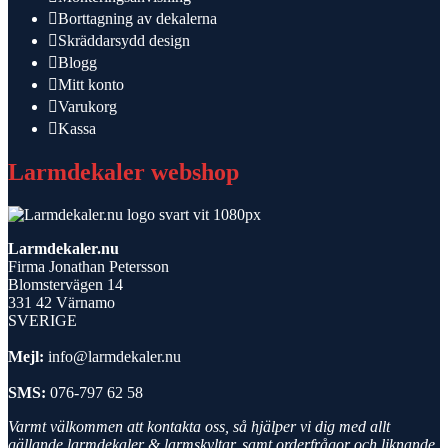
Borttagning av dekalerna
Skräddarsydd design
Blogg
Mitt konto
Varukorg
Kassa
Larmdekaler webshop
Larmdekaler.nu
Firma Jonathan Petersson
Blomstervägen 14
331 42 Värnamo
SVERIGE
Mejl:
info@larmdekaler.nu
SMS:
076-797 62 58
Varmt välkommen att kontakta oss, så hjälper vi dig med allt
gällande larmdekaler & larmskyltar, samt orderfrågor och liknande