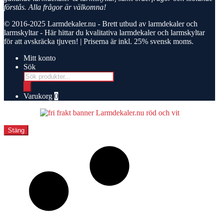
förstås. Alla frågor är välkomna!
© 2016-2025
Larmdekaler.nu - Brett utbud av larmdekaler och
larmskyltar
- Här hittar du kvalitativa larmdekaler och larmskyltar
för att avskräcka tjuven! | Priserna är inkl. 25% svensk moms.
Mitt konto
Sök
Products
search
Varukorg
0
Stäng