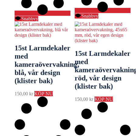
Snabbvy
Snabbvy
15st Larmdekaler
15st Larmdekaler
med
med
kameraövervakning,
kameraövervakning
blå, vår design
röd, vår design
(klister bak)
(klister bak)
150,00
kr
KÖP NU
150,00
kr
KÖP NU