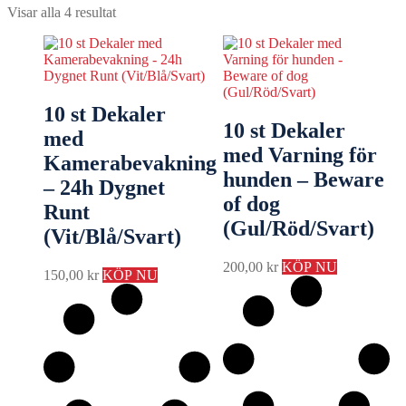
Visar alla 4 resultat
10 st Dekaler
10 st Dekaler
med
med Varning för
Kamerabevakning
hunden – Beware
– 24h Dygnet
of dog
Runt
(Gul/Röd/Svart)
(Vit/Blå/Svart)
200,00
kr
KÖP NU
150,00
kr
KÖP NU