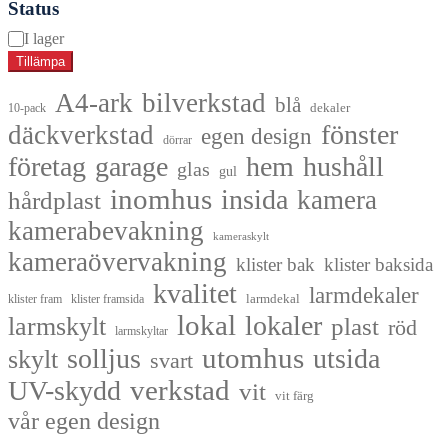
Status
Tillgänglighet
I lager
Tillämpa
A4-ark
bilverkstad
blå
dekaler
10-pack
fönster
däckverkstad
egen design
dörrar
företag
garage
hem
hushåll
glas
gul
inomhus
insida
kamera
hårdplast
kamerabevakning
kameraskylt
kameraövervakning
klister bak
klister baksida
kvalitet
larmdekaler
larmdekal
klister fram
klister framsida
lokal
lokaler
larmskylt
plast
röd
larmskyltar
utomhus
solljus
utsida
skylt
svart
UV-skydd
verkstad
vit
vit färg
vår egen design