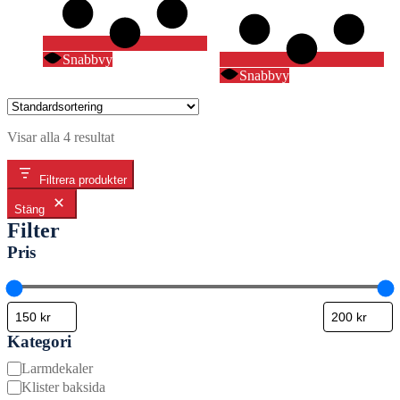
Snabbvy
Snabbvy
Visar alla 4 resultat
Filtrera produkter
Stäng
Filter
Pris
Kategori
Kategori
Larmdekaler
Klister baksida