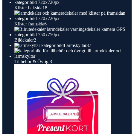
18
Klister baksida
18
produkter
6
Klister framsida
6
produkter
2
Bildekaler
2
produkter
37
Larmskyltar
37
produkter
3
Tillbehör & Övrigt
3
produkter