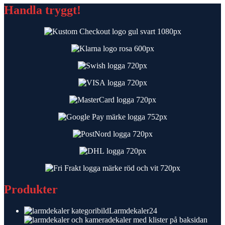
Handla tryggt!
Produkter
24
Larmdekaler
24
produkter