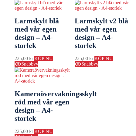
Larmskylt blå
Larmskylt v2 blå
med vår egen
med vår egen
design – A4-
design – A4-
storlek
storlek
225,00
kr
KÖP NU
225,00
kr
KÖP NU
Snabbvy
Snabbvy
Kameraövervakningsskylt
röd med vår egen
design – A4-
storlek
225,00
kr
KÖP NU