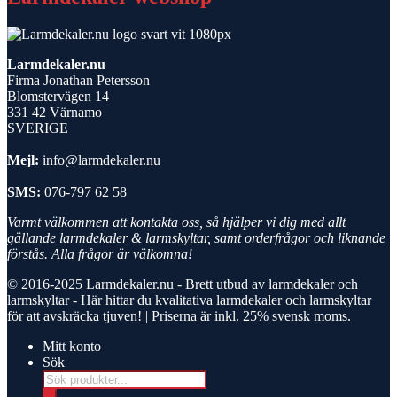
Larmdekaler.nu
Firma Jonathan Petersson
Blomstervägen 14
331 42 Värnamo
SVERIGE
Mejl:
info@larmdekaler.nu
SMS:
076-797 62 58
Varmt välkommen att kontakta oss, så hjälper vi dig med allt
gällande larmdekaler & larmskyltar, samt orderfrågor och liknande
förstås. Alla frågor är välkomna!
© 2016-2025
Larmdekaler.nu - Brett utbud av larmdekaler och
larmskyltar
- Här hittar du kvalitativa larmdekaler och larmskyltar
för att avskräcka tjuven! | Priserna är inkl. 25% svensk moms.
Mitt konto
Sök
Products
search