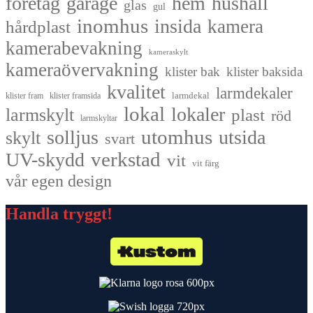
företag
garage
hem
hushåll
glas
gul
inomhus
insida
kamera
hårdplast
kamerabevakning
kameraskylt
kameraövervakning
klister bak
klister baksida
kvalitet
larmdekaler
larmdekal
klister fram
klister framsida
lokal
lokaler
larmskylt
plast
röd
larmskyltar
utomhus
solljus
utsida
skylt
svart
UV-skydd
verkstad
vit
vit färg
vår egen design
Handla tryggt!