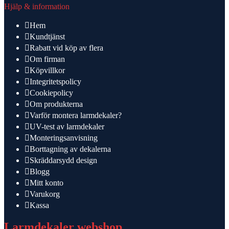
Hjälp & information
Hem
Kundtjänst
Rabatt vid köp av flera
Om firman
Köpvillkor
Integritetspolicy
Cookiepolicy
Om produkterna
Varför montera larmdekaler?
UV-test av larmdekaler
Monteringsanvisning
Borttagning av dekalerna
Skräddarsydd design
Blogg
Mitt konto
Varukorg
Kassa
Larmdekaler webshop