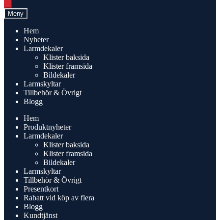
search
Meny
Hem
Nyheter
Larmdekaler
Klister baksida
Klister framsida
Bildekaler
Larmskyltar
Tillbehör & Övrigt
Blogg
Hem
Produktnyheter
Larmdekaler
Klister baksida
Klister framsida
Bildekaler
Larmskyltar
Tillbehör & Övrigt
Presentkort
Rabatt vid köp av flera
Blogg
Kundtjänst