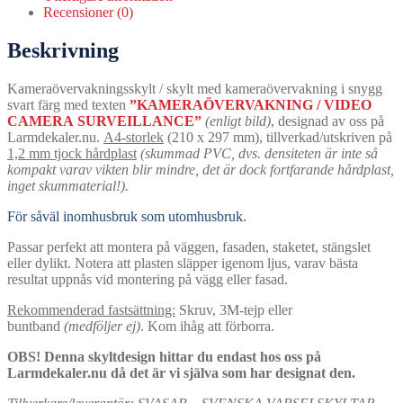
Recensioner (0)
Beskrivning
Kameraövervakningsskylt / skylt med kameraövervakning i snygg
svart färg med texten
”KAMERAÖVERVAKNING / VIDEO
CAMERA SURVEILLANCE”
(enligt bild)
, designad av oss på
Larmdekaler.nu.
A4-storlek
(210 x 297 mm), tillverkad/utskriven på
1,2 mm tjock hårdplast
(skummad PVC, dvs. densiteten är inte så
kompakt varav vikten blir mindre, det är dock fortfarande hårdplast,
inget skummaterial!).
För såväl inomhusbruk som utomhusbruk.
Passar perfekt att montera på väggen, fasaden, staketet, stängslet
eller dylikt. Notera att plasten släpper igenom ljus, varav bästa
resultat uppnås vid montering på vägg eller fasad.
Rekommenderad fastsättning:
Skruv, 3M-tejp eller
buntband
(medföljer ej)
. Kom ihåg att förborra.
OBS! Denna skyltdesign hittar du endast hos oss på
Larmdekaler.nu då det är vi själva som har designat den.