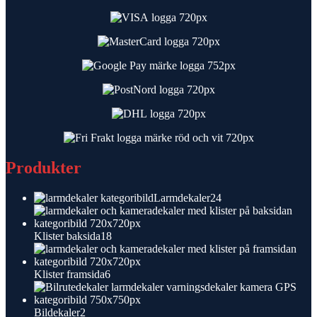
Produkter
24
Larmdekaler
24
produkter
18
Klister baksida
18
produkter
6
Klister framsida
6
produkter
2
Bildekaler
2