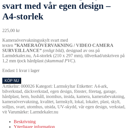
svart med vår egen design –
A4-storlek
225,00
kr
Kameraövervakningsskylt svart med
texten
”KAMERAÖVERVAKNING / VIDEO CAMERA
SURVEILLANCE”
(enligt bild)
, designad av oss på
Larmdekaler.nu, A4-storlek (210 x 297 mm), tillverkad/utskriven på
1,2 mm tjock hårdplast
(skummad PVC)
.
Endast 1 kvar i lager
Kameraövervakningsskylt
KÖP NU
svart
Artikelnr:
000026
Kategori:
Larmskyltar
Etiketter:
A4-ark
,
med
bilverkstad
,
däckverkstad
,
egen design
,
fönster
,
företag
,
garage
,
vår
hårdplast
,
hem
,
hushåll
,
inomhus
,
insida
,
kamera
,
kamerabevakning
,
egen
kameraövervakning
,
kvalitet
,
larmskylt
,
lokal
,
lokaler
,
plast
,
skylt
,
design
solljus
,
svart
,
utomhus
,
utsida
,
UV-skydd
,
vår egen design
,
verkstad
,
-
vit
Varumärke:
Larmdekaler.nu
A4-
storlek
Beskrivning
mängd
Ytterligare information