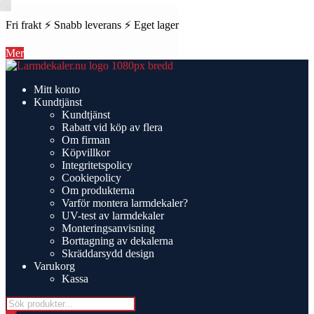
Fri frakt ⚡ Snabb leverans ⚡ Eget lager
Mer
Hoppa
Hoppa
till
till
Mitt konto
navigering
innehåll
Kundtjänst
Kundtjänst
Rabatt vid köp av flera
Om firman
Köpvillkor
Integritetspolicy
Cookiepolicy
Om produkterna
Varför montera larmdekaler?
UV-test av larmdekaler
Monteringsanvisning
Borttagning av dekalerna
Skräddarsydd design
Varukorg
Kassa
Products