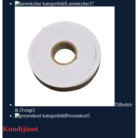
produkter
37
Larmskyltar
37
produkter
Tillbehör
3
& Övrigt
3
produkter
5
Presentkort
5
produkter
Kundtjänst