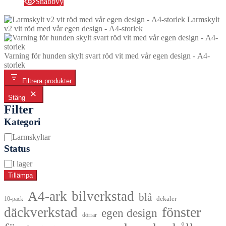
Snabbvy
Larmskylt
v2 vit röd med vår egen design - A4-storlek
Varning för hunden skylt svart röd vit med vår egen design - A4-
storlek
Filtrera produkter
Stäng
Filter
Kategori
Kategori
Larmskyltar
Status
Tillgänglighet
I lager
Tillämpa
A4-ark
bilverkstad
blå
dekaler
10-pack
fönster
däckverkstad
egen design
dörrar