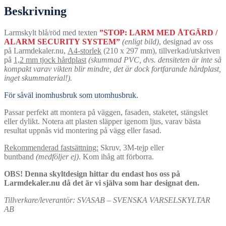
Beskrivning
Larmskylt blå/röd med texten
”STOP: LARM MED ÅTGÄRD /
ALARM SECURITY SYSTEM”
(enligt bild)
, designad av oss
på Larmdekaler.nu,
A4-storlek
(210 x 297 mm), tillverkad/utskriven
på
1,2 mm tjock hårdplast
(skummad PVC, dvs. densiteten är inte så
kompakt varav vikten blir mindre, det är dock fortfarande hårdplast,
inget skummaterial!).
För såväl inomhusbruk som utomhusbruk.
Passar perfekt att montera på väggen, fasaden, staketet, stängslet
eller dylikt. Notera att plasten släpper igenom ljus, varav bästa
resultat uppnås vid montering på vägg eller fasad.
Rekommenderad fastsättning:
Skruv, 3M-tejp eller
buntband
(medföljer ej)
. Kom ihåg att förborra.
OBS! Denna skyltdesign hittar du endast hos oss på
Larmdekaler.nu då det är vi själva som har designat den.
Tillverkare/leverantör:
SVASAB – SVENSKA VARSELSKYLTAR
AB