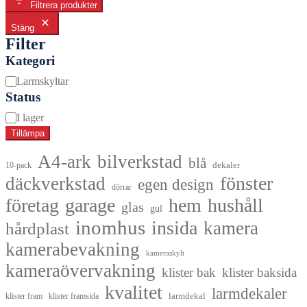
Filtrera produkter
Stäng
Filter
Kategori
Kategori
Larmskyltar
Status
Tillgänglighet
I lager
Tillämpa
A4-ark
bilverkstad
blå
dekaler
10-pack
fönster
däckverkstad
egen design
dörrar
företag
garage
hem
hushåll
glas
gul
inomhus
insida
kamera
hårdplast
kamerabevakning
kameraskylt
kameraövervakning
klister bak
klister baksida
kvalitet
larmdekaler
larmdekal
klister fram
klister framsida