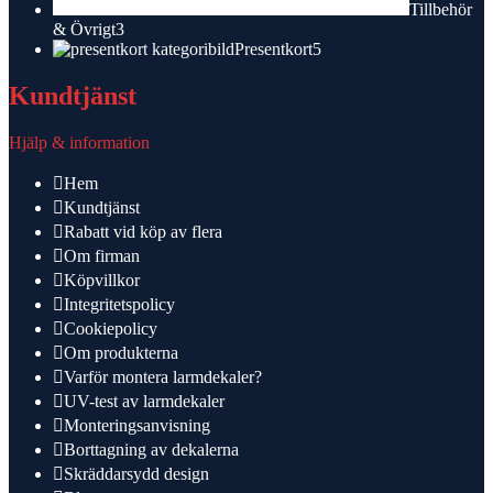
Tillbehör
3
& Övrigt
3
produkter
5
Presentkort
5
produkter
Kundtjänst
Hjälp & information
Hem
Kundtjänst
Rabatt vid köp av flera
Om firman
Köpvillkor
Integritetspolicy
Cookiepolicy
Om produkterna
Varför montera larmdekaler?
UV-test av larmdekaler
Monteringsanvisning
Borttagning av dekalerna
Skräddarsydd design