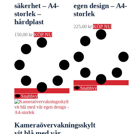
säkerhet – A4-
egen design – A4-
storlek –
storlek
hårdplast
225,00
kr
KÖP NU
150,00
kr
KÖP NU
Snabbvy
Snabbvy
Kameraövervakningsskylt
vit blå med vår