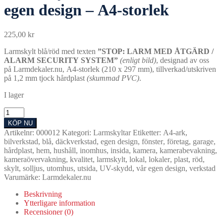
egen design – A4-storlek
225,00
kr
Larmskylt blå/röd med texten
”STOP: LARM MED ÅTGÄRD /
ALARM SECURITY SYSTEM”
(enligt bild)
, designad av oss
på Larmdekaler.nu, A4-storlek (210 x 297 mm), tillverkad/utskriven
på 1,2 mm tjock hårdplast
(skummad PVC)
.
I lager
Larmskylt
blå
KÖP NU
röd
Artikelnr:
000012
Kategori:
Larmskyltar
Etiketter:
A4-ark
,
med
bilverkstad
,
blå
,
däckverkstad
,
egen design
,
fönster
,
företag
,
garage
,
vår
hårdplast
,
hem
,
hushåll
,
inomhus
,
insida
,
kamera
,
kamerabevakning
,
egen
kameraövervakning
,
kvalitet
,
larmskylt
,
lokal
,
lokaler
,
plast
,
röd
,
design
skylt
,
solljus
,
utomhus
,
utsida
,
UV-skydd
,
vår egen design
,
verkstad
-
Varumärke:
Larmdekaler.nu
A4-
storlek
Beskrivning
mängd
Ytterligare information
Recensioner (0)