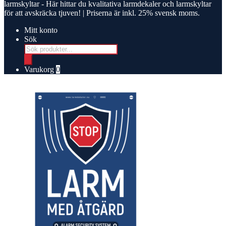
larmskyltar
- Här hittar du kvalitativa larmdekaler och larmskyltar
för att avskräcka tjuven! | Priserna är inkl. 25% svensk moms.
Mitt konto
Sök
Products
search
Varukorg
0