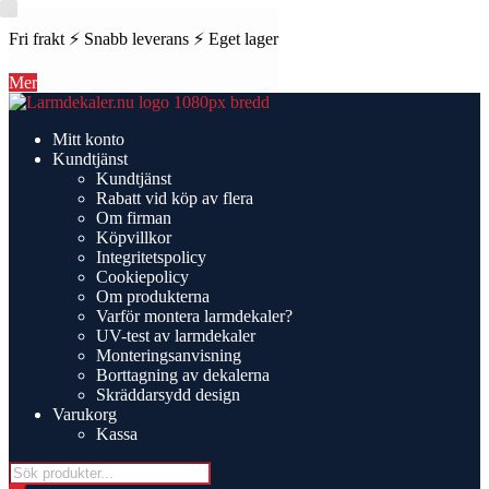
Fri frakt ⚡ Snabb leverans ⚡ Eget lager
Mer
Hoppa
Hoppa
till
till
Mitt konto
navigering
innehåll
Kundtjänst
Kundtjänst
Rabatt vid köp av flera
Om firman
Köpvillkor
Integritetspolicy
Cookiepolicy
Om produkterna
Varför montera larmdekaler?
UV-test av larmdekaler
Monteringsanvisning
Borttagning av dekalerna
Skräddarsydd design
Varukorg
Kassa
Products