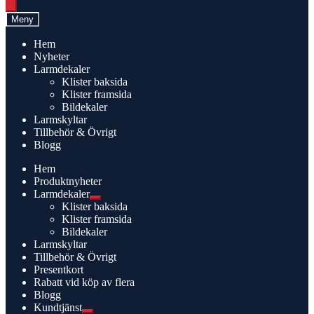
search
Meny
Hem
Nyheter
Larmdekaler
Klister baksida
Klister framsida
Bildekaler
Larmskyltar
Tillbehör & Övrigt
Blogg
Hem
Produktnyheter
Larmdekaler
Expandera
Klister baksida
undermeny
Klister framsida
Bildekaler
Larmskyltar
Tillbehör & Övrigt
Presentkort
Rabatt vid köp av flera
Blogg
Kundtjänst