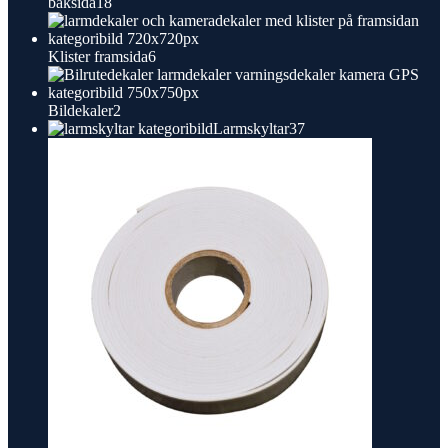
18
baksida
18
produkter
6
Klister framsida
6
produkter
2
Bildekaler
2
produkter
37
Larmskyltar
37
produkter