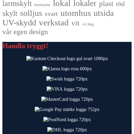
lokal
lokaler
larmskylt
plast
röd
larmskyltar
utomhus
solljus
utsida
skylt
svart
UV-skydd
verkstad
vit
vit färg
vår egen design
Handla tryggt!