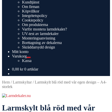
Expandera
Kundtjänst
undermeny
Om firman
Köpvillkor
Integritetspolicy
Cookiepolicy
Om produkterna
Varför montera larmdekaler?
UV-test av larmdekaler
Monteringsanvisning
Borttagning av dekalerna
Skräddarsydd design
Mitt konto
Varukorg
Expandera
Kassa
undermeny
0,00
kr
0 artiklar
Hem
/
Larmskyltar
/
Larmskylt blå röd med vår egen design – A4-
storlek
Larmskylt blå röd med vår