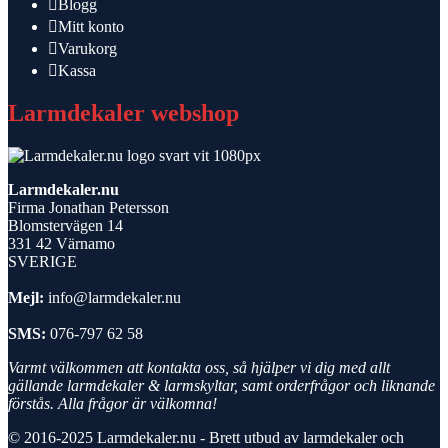
Blogg
Mitt konto
Varukorg
Kassa
Larmdekaler webshop
Larmdekaler.nu
Firma Jonathan Petersson
Blomstervägen 14
331 42 Värnamo
SVERIGE
Mejl:
info@larmdekaler.nu
SMS:
076-797 62 58
Varmt välkommen att kontakta oss, så hjälper vi dig med allt
gällande larmdekaler & larmskyltar, samt orderfrågor och liknande
förstås. Alla frågor är välkomna!
© 2016-2025
Larmdekaler.nu - Brett utbud av larmdekaler och