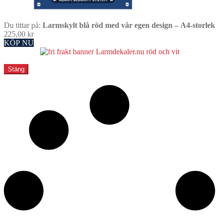
Du tittar på:
Larmskylt blå röd med vår egen design – A4-storlek
225,00
kr
KÖP NU
Stäng