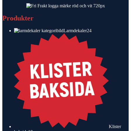
Produkter
24
Larmdekaler
24
produkter
Klister