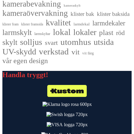
kamerabevakning
kameraskylt
kameraövervakning
klister bak
klister baksida
kvalitet
larmdekaler
larmdekal
klister fram
klister framsida
lokal
lokaler
larmskylt
plast
röd
larmskyltar
utomhus
solljus
utsida
skylt
svart
UV-skydd
verkstad
vit
vit färg
vår egen design
Handla tryggt!