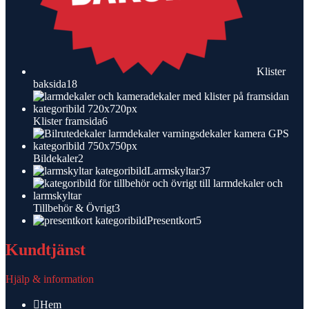
Klister
18
baksida
18
produkter
6
Klister framsida
6
produkter
2
Bildekaler
2
produkter
37
Larmskyltar
37
produkter
3
Tillbehör & Övrigt
3
produkter
5
Presentkort
5
produkter
Kundtjänst
Hjälp & information
Hem