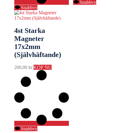
Snabbvy
Snabbvy
4st Starka
Magneter
17x2mm
(Självhäftande)
200,00
kr
KÖP NU
Snabbvy