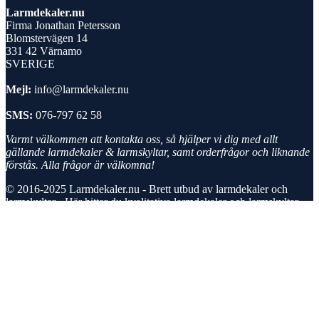
Larmdekaler.nu
Firma Jonathan Petersson
Blomstervägen 14
331 42 Värnamo
SVERIGE
Mejl:
info@larmdekaler.nu
SMS:
076-797 62 58
Varmt välkommen att kontakta oss, så hjälper vi dig med allt
gällande larmdekaler & larmskyltar, samt orderfrågor och liknande
förstås. Alla frågor är välkomna!
© 2016-2025
Larmdekaler.nu - Brett utbud av larmdekaler och
larmskyltar
- Här hittar du kvalitativa larmdekaler och larmskyltar
för att avskräcka tjuven! | Priserna är inkl. 25% svensk moms.
Mitt konto
Sök
Products
search
Varukorg
0