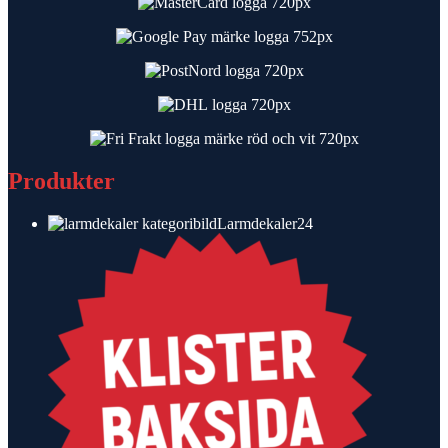
Produkter
24
Larmdekaler
24
produkter