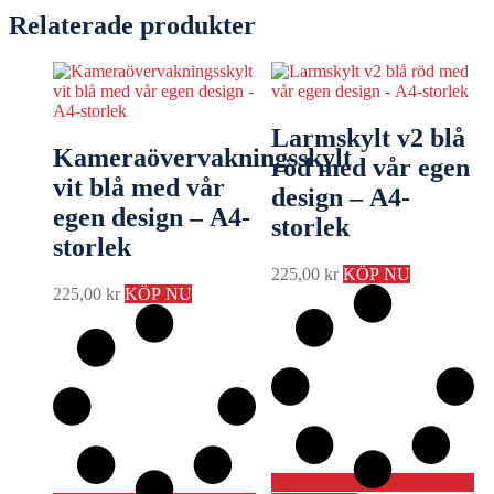
Relaterade produkter
Larmskylt v2 blå
Kameraövervakningsskylt
röd med vår egen
vit blå med vår
design – A4-
egen design – A4-
storlek
storlek
225,00
kr
KÖP NU
225,00
kr
KÖP NU