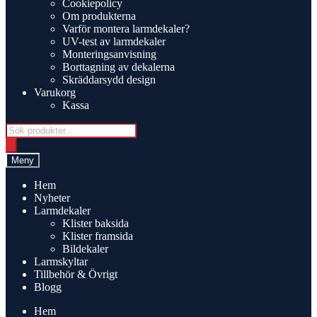
Cookiepolicy
Om produkterna
Varför montera larmdekaler?
UV-test av larmdekaler
Monteringsanvisning
Borttagning av dekalerna
Skräddarsydd design
Varukorg
Kassa
Products
search
Meny
Hem
Nyheter
Larmdekaler
Klister baksida
Klister framsida
Bildekaler
Larmskyltar
Tillbehör & Övrigt
Blogg
Hem