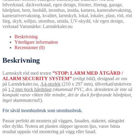
med
bilverkstad
,
däckverkstad
,
egen design
,
fönster
,
företag
,
garage
,
vår
hårdplast
,
hem
,
hushåll
,
inomhus
,
insida
,
kamera
,
kamerabevakning
,
egen
kameraövervakning
,
kvalitet
,
larmskylt
,
lokal
,
lokaler
,
plast
,
röd
,
röd
design
färg
,
skylt
,
solljus
,
utomhus
,
utsida
,
UV-skydd
,
vår egen design
,
-
verkstad
Varumärke:
Larmdekaler.nu
A4-
storlek
Beskrivning
mängd
Ytterligare information
Recensioner (0)
Beskrivning
Larmskylt röd med texten
”STOP: LARM MED ÅTGÄRD /
ALARM SECURITY SYSTEM”
(enligt bild)
, designad av oss
på Larmdekaler.nu,
A4-storlek
(210 x 297 mm), tillverkad/utskriven
på
1,2 mm tjock hårdplast
(skummad PVC, dvs. densiteten är inte så
kompakt varav vikten blir mindre, det är dock fortfarande hårdplast,
inget skummaterial!).
För såväl inomhusbruk som utomhusbruk.
Passar perfekt att montera på väggen, fasaden, staketet, stängslet
eller dylikt. Notera att plasten släpper igenom ljus, varav bästa
resultat uppnås vid montering på vägg eller fasad.