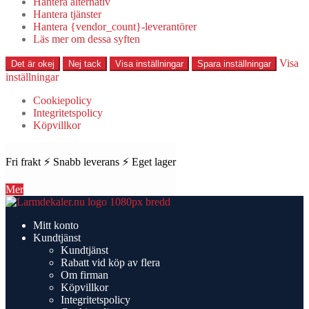
Hantera alternativ
Hantera tjänster
Hantera {vendor_count}-leverantörer
Läs mer om dessa syften
Visa
Det är okej
Nej tack
Visa inställningar
Spara inställningar
inställningar
Cookiepolicy
Integritetspolicy
Köpvillkor
Fri frakt ⚡ Snabb leverans ⚡ Eget lager
Mer
Hoppa
Hoppa
till
till
Mitt konto
navigering
innehåll
Kundtjänst
Kundtjänst
Rabatt vid köp av flera
Om firman
Köpvillkor
Integritetspolicy