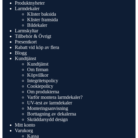
Produktnyheter
Larmdekaler
Klister baksida
Klister framsida
Bildekaler
Larmskyltar
Tillbehör & Övrigt
Presentkort
Rabatt vid köp av flera
Blogg
Kundtjänst
Kundtjänst
Om firman
Köpvillkor
Integritetspolicy
Cookiepolicy
Om produkterna
Varför montera larmdekaler?
UV-test av larmdekaler
Monteringsanvisning
Borttagning av dekalerna
Skräddarsydd design
Mitt konto
Varukorg
Kassa