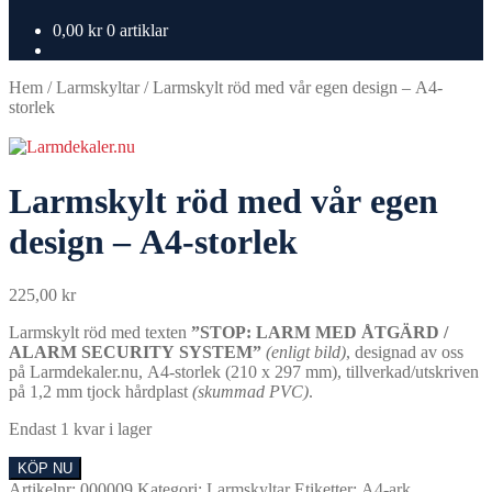
0,00
kr
0 artiklar
Hem
/
Larmskyltar
/
Larmskylt röd med vår egen design – A4-
storlek
Larmskylt röd med vår egen
design – A4-storlek
225,00
kr
Larmskylt röd med texten
”STOP: LARM MED ÅTGÄRD /
ALARM SECURITY SYSTEM”
(enligt bild)
, designad av oss
på Larmdekaler.nu, A4-storlek (210 x 297 mm), tillverkad/utskriven
på 1,2 mm tjock hårdplast
(skummad PVC)
.
Endast 1 kvar i lager
Larmskylt
KÖP NU
röd
Artikelnr:
000009
Kategori:
Larmskyltar
Etiketter:
A4-ark
,