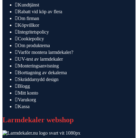
Kundtjänst
Rabatt vid köp av flera
Om firman
Köpvillkor
Integritetspolicy
Cookiepolicy
Om produkterna
Varför montera larmdekaler?
UV-test av larmdekaler
Monteringsanvisning
Borttagning av dekalerna
Skräddarsydd design
Blogg
Mitt konto
Varukorg
Kassa
Larmdekaler webshop