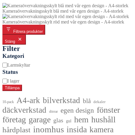
Kameraövervakningsskylt blå med vår egen design - A4-storlek
Kameraövervakningsskylt röd med vår egen design - A4-storlek
Filtrera produkter
Stäng
Filter
Kategori
Kategori
Larmskyltar
Status
Tillgänglighet
I lager
Tillämpa
A4-ark
bilverkstad
blå
dekaler
10-pack
fönster
däckverkstad
egen design
dörrar
företag
garage
hem
hushåll
glas
gul
inomhus
insida
kamera
hårdplast