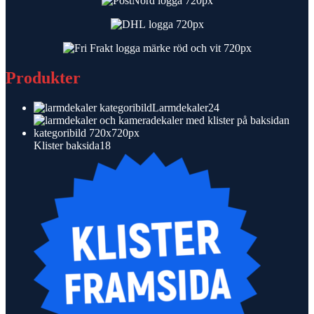
Produkter
24
Larmdekaler
24
produkter
18
Klister baksida
18
produkter