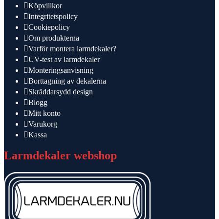
Köpvillkor
Integritetspolicy
Cookiepolicy
Om produkterna
Varför montera larmdekaler?
UV-test av larmdekaler
Monteringsanvisning
Borttagning av dekalerna
Skräddarsydd design
Blogg
Mitt konto
Varukorg
Kassa
Larmdekaler webshop