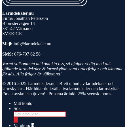
Larmdekaler.nu
Firma Jonathan Petersson
Blomstervägen 14
331 42 Värnamo
SVERIGE
Mejl:
info@larmdekaler.nu
SMS:
076-797 62 58
Varmt välkommen att kontakta oss, så hjälper vi dig med allt
gällande larmdekaler & larmskyltar, samt orderfrågor och liknande
förstås. Alla frågor är välkomna!
© 2016-2025
Larmdekaler.nu - Brett utbud av larmdekaler och
larmskyltar
- Här hittar du kvalitativa larmdekaler och larmskyltar
för att avskräcka tjuven! | Priserna är inkl. 25% svensk moms.
Mitt konto
Sök
Products
search
Varukorg
0