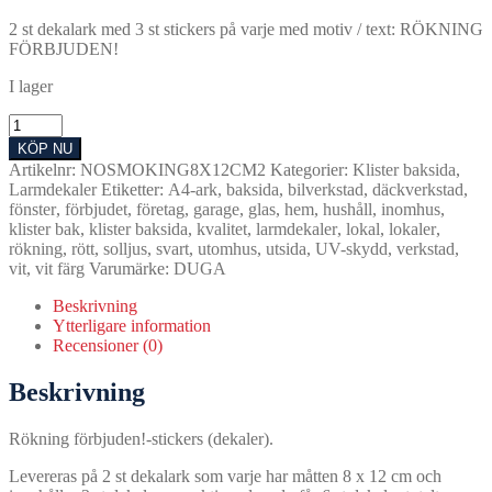
2 st dekalark med 3 st stickers på varje med motiv / text: RÖKNING
FÖRBJUDEN!
I lager
Rökning
Förbjuden
KÖP NU
Dekaler
Artikelnr:
NOSMOKING8X12CM2
Kategorier:
Klister baksida
,
/
Larmdekaler
Etiketter:
A4-ark
,
baksida
,
bilverkstad
,
däckverkstad
,
Stickers
fönster
,
förbjudet
,
företag
,
garage
,
glas
,
hem
,
hushåll
,
inomhus
,
6st
klister bak
,
klister baksida
,
kvalitet
,
larmdekaler
,
lokal
,
lokaler
,
mängd
rökning
,
rött
,
solljus
,
svart
,
utomhus
,
utsida
,
UV-skydd
,
verkstad
,
vit
,
vit färg
Varumärke:
DUGA
Beskrivning
Ytterligare information
Recensioner (0)
Beskrivning
Rökning förbjuden!-stickers (dekaler).
Levereras på 2 st dekalark som varje har måtten 8 x 12 cm och