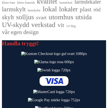
kvalitet
larmdekaler
larmdekal
klister fram
klister framsida
lokal
lokaler
larmskylt
plast
röd
larmskyltar
utomhus
solljus
utsida
skylt
svart
UV-skydd
verkstad
vit
vit färg
vår egen design
Handla tryggt!