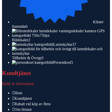
Klister
6
framsida
6
produkter
2
Bildekaler
2
produkter
37
Larmskyltar
37
produkter
3
Tillbehör & Övrigt
3
produkter
5
Presentkort
5
produkter
Kundtjänst
Hjälp & information
Hem
Kundtjänst
Rabatt vid köp av flera
Om firman