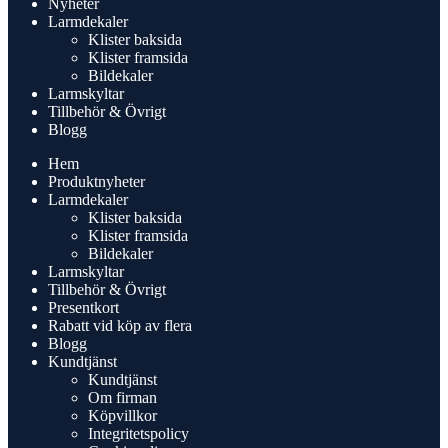
Nyheter
Larmdekaler
Klister baksida
Klister framsida
Bildekaler
Larmskyltar
Tillbehör & Övrigt
Blogg
Hem
Produktnyheter
Larmdekaler
Klister baksida
Klister framsida
Bildekaler
Larmskyltar
Tillbehör & Övrigt
Presentkort
Rabatt vid köp av flera
Blogg
Kundtjänst
Kundtjänst
Om firman
Köpvillkor
Integritetspolicy