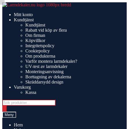
Hoppa
Hoppa
till
till
Mitt konto
navigering
innehåll
Kundtjänst
Kundtjänst
Rabatt vid köp av flera
Om firman
Köpvillkor
Integritetspolicy
Cookiepolicy
Om produkterna
Varför montera larmdekaler?
UV-test av larmdekaler
Monteringsanvisning
Borttagning av dekalerna
Skräddarsydd design
Varukorg
Kassa
Products
search
Meny
Hem