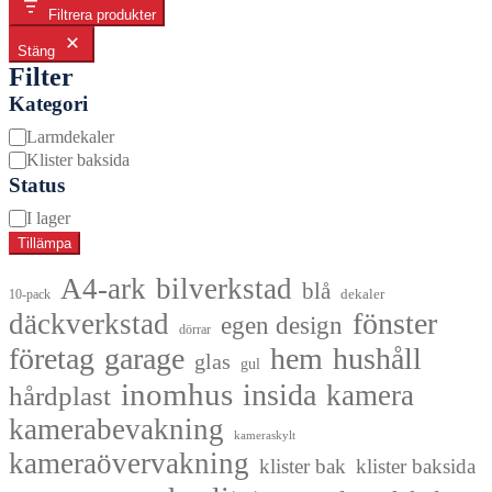
Filtrera produkter
Stäng
Filter
Kategori
Kategori
Larmdekaler
Klister baksida
Status
Tillgänglighet
I lager
Tillämpa
A4-ark
bilverkstad
blå
dekaler
10-pack
fönster
däckverkstad
egen design
dörrar
företag
garage
hem
hushåll
glas
gul
inomhus
insida
kamera
hårdplast
kamerabevakning
kameraskylt
kameraövervakning
klister bak
klister baksida