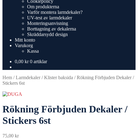
Cookiepolicy
Om produkterna
Varför montera larmdekaler?
UV-test av larmdekaler
Monteringsanvisning
Borttagning av dekalerna
Skräddarsydd design
Mitt konto
Varukorg
Kassa
0,00
kr
0 artiklar
Hem
/
Larmdekaler
/
Klister baksida
/
Rökning Förbjuden Dekaler /
Stickers 6st
Rökning Förbjuden Dekaler /
Stickers 6st
75,00
kr