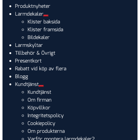
Produktnyheter
Larmdekaler
Expandera
Klister baksida
undermeny
Klister framsida
Bildekaler
Larmskyltar
Tillbehör & Övrigt
Presentkort
Rabatt vid köp av flera
Blogg
Kundtjänst
Expandera
Kundtjänst
undermeny
Om firman
Köpvillkor
Integritetspolicy
Cookiepolicy
Om produkterna
Varför montera larmdekaler?