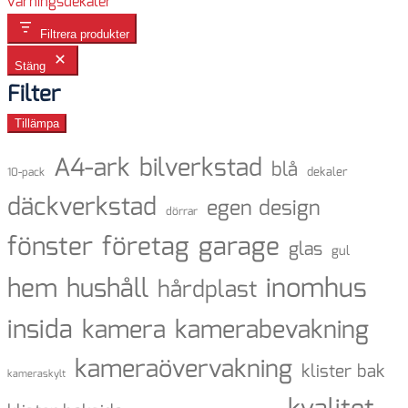
varningsdekaler
Filtrera produkter
Stäng
Filter
Tillämpa
A4-ark
bilverkstad
blå
dekaler
10-pack
däckverkstad
egen design
dörrar
fönster
företag
garage
glas
gul
inomhus
hem
hushåll
hårdplast
insida
kamera
kamerabevakning
kameraövervakning
klister bak
kameraskylt