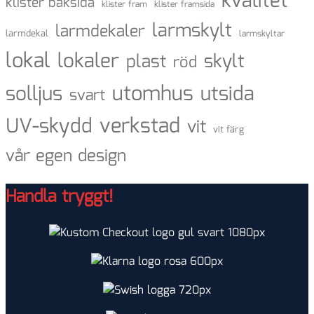
kvalitet
klister baksida
klister fram
klister framsida
larmskylt
larmdekaler
larmdekal
larmskyltar
lokal
lokaler
skylt
plast
röd
utomhus
solljus
utsida
svart
verkstad
UV-skydd
vit
vit färg
vår egen design
Handla tryggt!