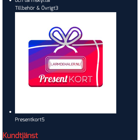
3
Tillbehör & Övrigt
3
produkter
5
Presentkort
5
produkter
Kundtjänst