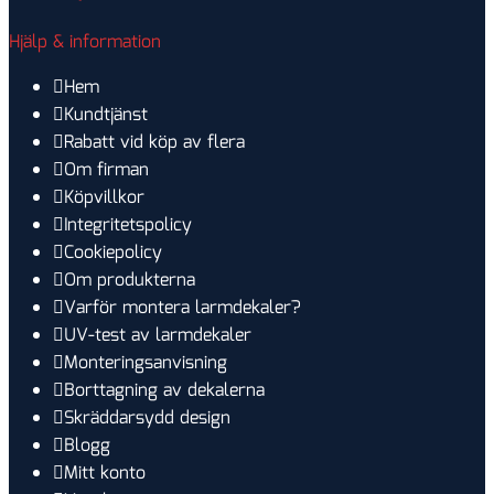
Hjälp & information
Hem
Kundtjänst
Rabatt vid köp av flera
Om firman
Köpvillkor
Integritetspolicy
Cookiepolicy
Om produkterna
Varför montera larmdekaler?
UV-test av larmdekaler
Monteringsanvisning
Borttagning av dekalerna
Skräddarsydd design
Blogg
Mitt konto