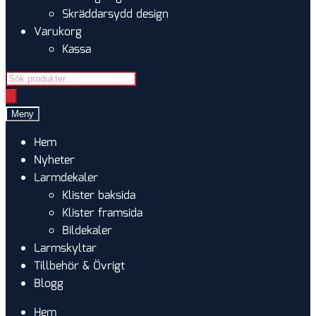
Skräddarsydd design
Varukorg
Kassa
Products
search
Meny
Hem
Nyheter
Larmdekaler
Klister baksida
Klister framsida
Bildekaler
Larmskyltar
Tillbehör & Övrigt
Blogg
Hem