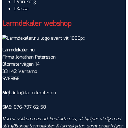
Varukorg
Kassa
Larmdekaler webshop
Larmdekaler.nu
Firma Jonathan Petersson
Blomstervägen 14
331 42 Värnamo
SVERIGE
Mejl:
info@larmdekaler.nu
SMS:
076-797 62 58
Varmt välkommen att kontakta oss, så hjälper vi dig med
allt gällande larmdekaler & larmskyltar, samt orderfrågor