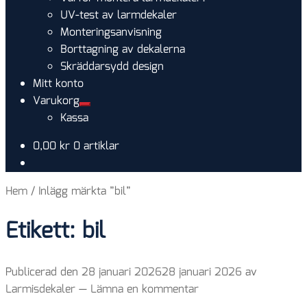
UV-test av larmdekaler
Monteringsanvisning
Borttagning av dekalerna
Skräddarsydd design
Mitt konto
Varukorg
Expandera
Kassa
undermeny
0,00
kr
0 artiklar
Hem
/
Inlägg märkta ”bil”
Etikett:
bil
Publicerad den
28 januari 2026
28 januari 2026
av
Larmisdekaler
—
Lämna en kommentar