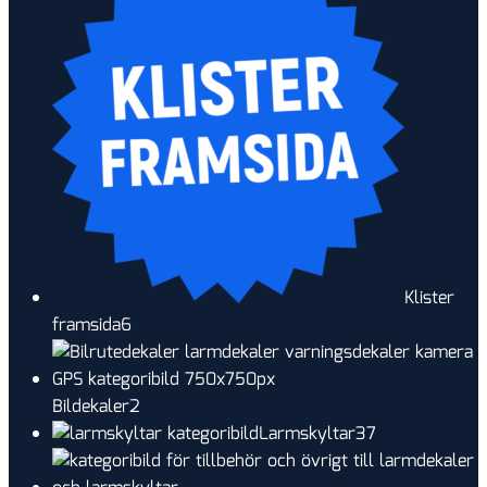
Klister
6
framsida
6
produkter
2
Bildekaler
2
produkter
37
Larmskyltar
37
produkter