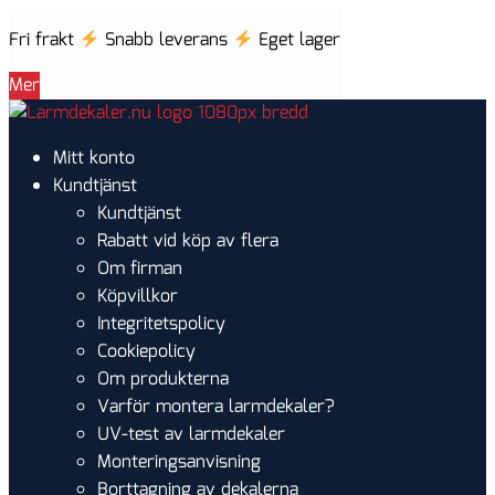
Fri frakt
Snabb leverans
Eget lager
Mer
Hoppa
Hoppa
till
till
Mitt konto
navigering
innehåll
Kundtjänst
Kundtjänst
Rabatt vid köp av flera
Om firman
Köpvillkor
Integritetspolicy
Cookiepolicy
Om produkterna
Varför montera larmdekaler?
UV-test av larmdekaler
Monteringsanvisning
Borttagning av dekalerna