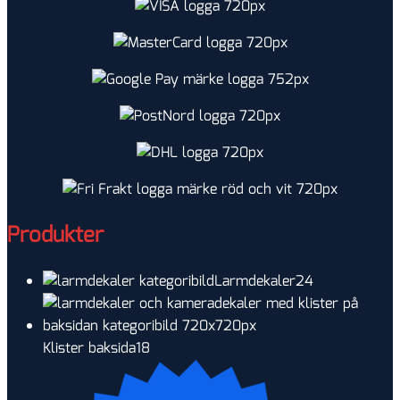
Produkter
24
Larmdekaler
24
produkter
18
Klister baksida
18
produkter