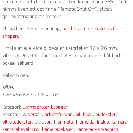
sedermera att det är utrustat med kamera och GPS. Därtill
nämns även att det finns ”Remote Shut Off”, alltså
fjärravstängning av motorn.
Klicka hem dem redan idag,
här hittar du dekalerna i
shopen
.
Hittills är alla våra bildekaler i storleken 70 x 26 mm,
vilket är PERFEKT för rutorna! Bra kvalitet och hållbarhet
också, såklart!
Välkommen.
MVH,
Larmdekaler.nu i Småland
Kategori:
Larmdekaler bloggar
Etiketter:
arbetsbil
,
arbetsfordon
,
bil
,
bilar
,
bildekaler
,
bilrutedekaler
,
bilrutor
,
framruta
,
framsida
,
insida
,
kamera
,
kamerabevakning
,
kameradekaler
,
kameraövervakning
,