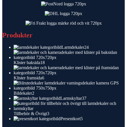
Produkter
24
Larmdekaler
24
produkter
18
Klister baksida
18
produkter
6
Klister framsida
6
produkter
2
Bildekaler
2
produkter
37
Larmskyltar
37
produkter
3
Tillbehör & Övrigt
3
produkter
5
Presentkort
5
produkter