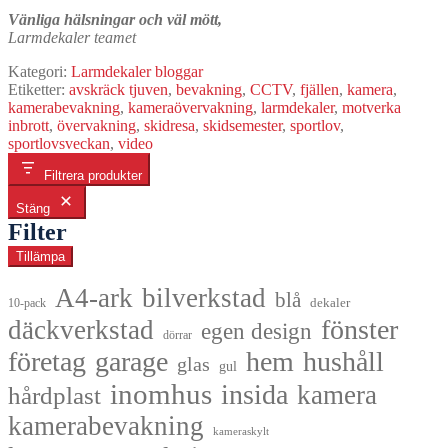
Vänliga hälsningar och väl mött,
Larmdekaler teamet
Kategori:
Larmdekaler bloggar
Etiketter:
avskräck tjuven
,
bevakning
,
CCTV
,
fjällen
,
kamera
,
kamerabevakning
,
kameraövervakning
,
larmdekaler
,
motverka
inbrott
,
övervakning
,
skidresa
,
skidsemester
,
sportlov
,
sportlovsveckan
,
video
Filtrera produkter
Stäng
Filter
Tillämpa
A4-ark
bilverkstad
blå
dekaler
10-pack
fönster
däckverkstad
egen design
dörrar
företag
garage
hem
hushåll
glas
gul
inomhus
insida
kamera
hårdplast
kamerabevakning
kameraskylt