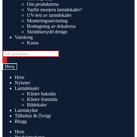
Om produkterna
Varför montera larmdekaler?
UV-test av larmdekaler
Monteringsanvisning
Borttagning av dekalerna
Skräddarsydd design
Varukorg
Kassa
Products
search
Meny
Hem
Nyheter
Larmdekaler
Klister baksida
Klister framsida
Bildekaler
Larmskyltar
Tillbehör & Övrigt
Blogg
Hem