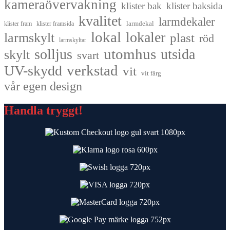
kameraövervakning
klister bak
klister baksida
kvalitet
larmdekaler
larmdekal
klister fram
klister framsida
lokal
lokaler
larmskylt
plast
röd
larmskyltar
utomhus
solljus
utsida
skylt
svart
UV-skydd
verkstad
vit
vit färg
vår egen design
Handla tryggt!