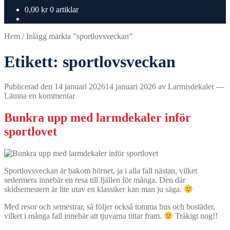
0,00
kr
0 artiklar
Hem
/
Inlägg märkta ”sportlovsveckan”
Etikett:
sportlovsveckan
Publicerad den
14 januari 2026
14 januari 2026
av
Larmisdekaler
—
Lämna en kommentar
Bunkra upp med larmdekaler inför
sportlovet
Sportlovsveckan är bakom hörnet, ja i alla fall nästan, vilket
sedermera innebär en resa till fjällen för många. Den där
skidsemestern är lite utav en klassiker kan man ju säga.
Med resor och semestrar, så följer också tomma hus och bostäder,
vilket i många fall innebär att tjuvarna tittar fram.
Tråkigt nog!!