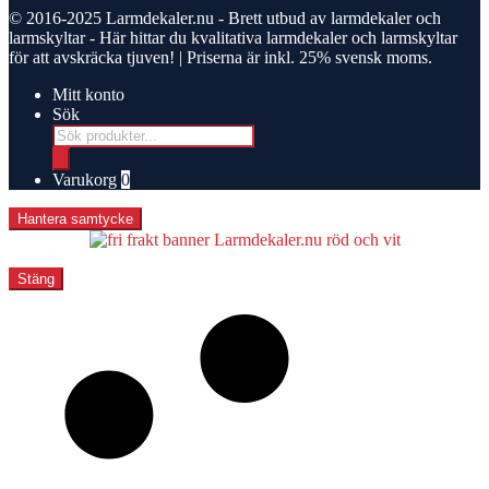
© 2016-2025
Larmdekaler.nu - Brett utbud av larmdekaler och
larmskyltar
- Här hittar du kvalitativa larmdekaler och larmskyltar
för att avskräcka tjuven! | Priserna är inkl. 25% svensk moms.
Mitt konto
Sök
Products
search
Varukorg
0
Hantera samtycke
Stäng