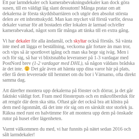
Ett par larmdekaler och kamerabevakningsdekaler kan dock göra
susen, till en väldigt låg slant dessutom! Många pratar om att
dekalerna är första skyddsbarriären och utgör den absolut största
delen av ett inbrottsskydd. Man kan mycket väl förstå varför, dessa
dekaler varnar för att bostaden eller lokalen är larmad och/eller
kamerabevakad, något som får många att tänka till en extra gång.
Vi har
dekaler
för alla ändamål, och
skyltar
också förstås. Så vänta
inte med att lägga er beställning, veckorna går fortare än man tror,
och vips så är sportlovet igång och man ska bege sig iväg. Men i
och för sig, så har vi blixtsnabba leveranser på 1-3 vardagar med
PostNord brev
(1-2 vardagar med DHL)
, så någon väldans brådska
är det inte.
Det går även att hämta upp dina varor här på plats,
eller få dem levererade till hemmet om du bor i Värnamo, ofta direkt
samma dag.
Att därefter montera upp dekalerna på fönster och dörrar, ja det går
faktiskt väldigt fort. Fram med fönsterputs och en mikrofiberduk för
att rengör där dem ska sitta. Oftast går det också bra att klistra på
dem med ögonmått, då det inte rör sig om en särskilt stor storlek ju.
Räkna med runt en halvtimme för att montera upp dem på önskade
rutor på huset eller lägenheten.
Varmt välkommen du med, vi har funnits på nätet sedan 2016 och
sålt larmdekaler!