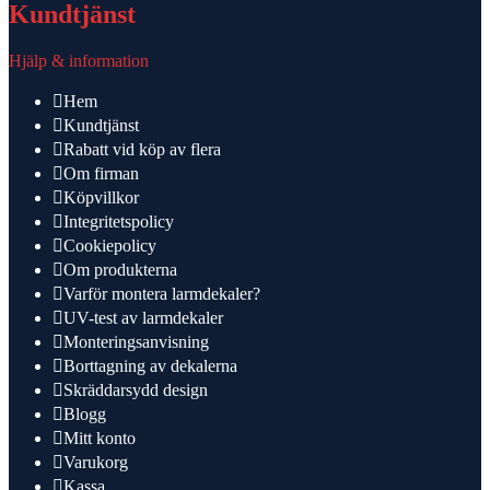
Kundtjänst
Hjälp & information
Hem
Kundtjänst
Rabatt vid köp av flera
Om firman
Köpvillkor
Integritetspolicy
Cookiepolicy
Om produkterna
Varför montera larmdekaler?
UV-test av larmdekaler
Monteringsanvisning
Borttagning av dekalerna
Skräddarsydd design
Blogg
Mitt konto
Varukorg
Kassa