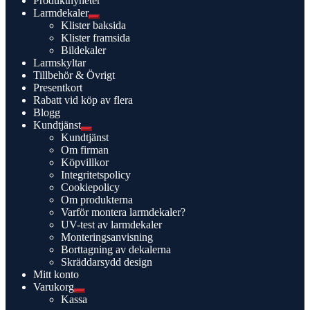
Produktnyheter
Larmdekaler
Expandera
Klister baksida
undermeny
Klister framsida
Bildekaler
Larmskyltar
Tillbehör & Övrigt
Presentkort
Rabatt vid köp av flera
Blogg
Kundtjänst
Expandera
Kundtjänst
undermeny
Om firman
Köpvillkor
Integritetspolicy
Cookiepolicy
Om produkterna
Varför montera larmdekaler?
UV-test av larmdekaler
Monteringsanvisning
Borttagning av dekalerna
Skräddarsydd design
Mitt konto
Varukorg
Expandera
Kassa
undermeny