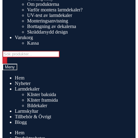
Om produkterna
Varför montera larmdekaler?
UV-test av larmdekaler
Monteringsanvisning
Borttagning av dekalerna
Skräddarsydd design
Varukorg
Kassa
Products
search
Meny
Hem
Nyheter
Larmdekaler
Klister baksida
Klister framsida
Bildekaler
Larmskyltar
Tillbehör & Övrigt
Blogg
Hem