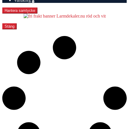
Varukorg
0
Hantera samtycke
Stäng