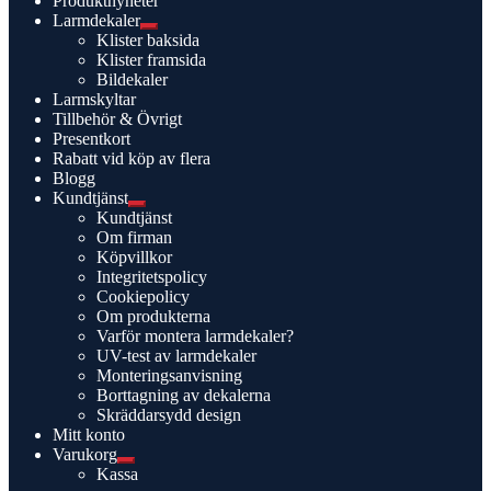
Produktnyheter
Larmdekaler
Expandera
Klister baksida
undermeny
Klister framsida
Bildekaler
Larmskyltar
Tillbehör & Övrigt
Presentkort
Rabatt vid köp av flera
Blogg
Kundtjänst
Expandera
Kundtjänst
undermeny
Om firman
Köpvillkor
Integritetspolicy
Cookiepolicy
Om produkterna
Varför montera larmdekaler?
UV-test av larmdekaler
Monteringsanvisning
Borttagning av dekalerna
Skräddarsydd design
Mitt konto
Varukorg
Expandera
Kassa
undermeny