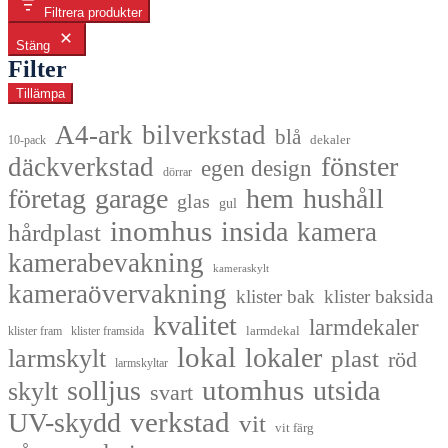
Filtrera produkter
Stäng
Filter
Tillämpa
A4-ark
bilverkstad
blå
dekaler
10-pack
fönster
däckverkstad
egen design
dörrar
företag
garage
hem
hushåll
glas
gul
inomhus
insida
kamera
hårdplast
kamerabevakning
kameraskylt
kameraövervakning
klister bak
klister baksida
kvalitet
larmdekaler
larmdekal
klister fram
klister framsida
lokal
lokaler
larmskylt
plast
röd
larmskyltar
utomhus
solljus
utsida
skylt
svart
UV-skydd
verkstad
vit
vit färg