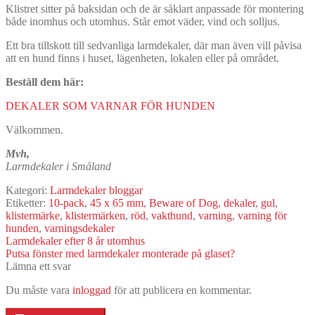
Klistret sitter på baksidan och de är såklart anpassade för montering
både inomhus och utomhus. Står emot väder, vind och solljus.
Ett bra tillskott till sedvanliga larmdekaler, där man även vill påvisa
att en hund finns i huset, lägenheten, lokalen eller på området.
Beställ dem här:
DEKALER SOM VARNAR FÖR HUNDEN
Välkommen.
Mvh,
Larmdekaler i Småland
Kategori:
Larmdekaler bloggar
Etiketter:
10-pack
,
45 x 65 mm
,
Beware of Dog
,
dekaler
,
gul
,
klistermärke
,
klistermärken
,
röd
,
vakthund
,
varning
,
varning för
hunden
,
varningsdekaler
Inläggsnavigering
Föregående
Larmdekaler efter 8 år utomhus
inlägg:
Nästa
Putsa fönster med larmdekaler monterade på glaset?
inlägg:
Lämna ett svar
Du måste vara
inloggad
för att publicera en kommentar.