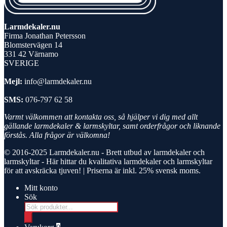
Larmdekaler.nu
Firma Jonathan Petersson
Blomstervägen 14
331 42 Värnamo
SVERIGE
Mejl:
info@larmdekaler.nu
SMS:
076-797 62 58
Varmt välkommen att kontakta oss, så hjälper vi dig med allt
gällande larmdekaler & larmskyltar, samt orderfrågor och liknande
förstås. Alla frågor är välkomna!
© 2016-2025
Larmdekaler.nu - Brett utbud av larmdekaler och
larmskyltar
- Här hittar du kvalitativa larmdekaler och larmskyltar
för att avskräcka tjuven! | Priserna är inkl. 25% svensk moms.
Mitt konto
Sök
Products
search