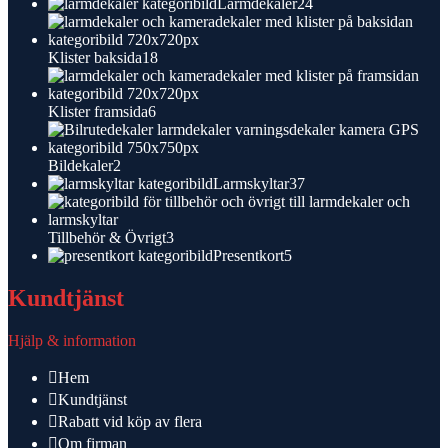
24
Larmdekaler
24
produkter
18
Klister baksida
18
produkter
6
Klister framsida
6
produkter
2
Bildekaler
2
produkter
37
Larmskyltar
37
produkter
3
Tillbehör & Övrigt
3
produkter
5
Presentkort
5
produkter
Kundtjänst
Hjälp & information
Hem
Kundtjänst
Rabatt vid köp av flera
Om firman