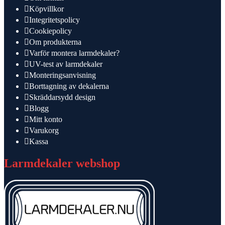
Köpvillkor
Integritetspolicy
Cookiepolicy
Om produkterna
Varför montera larmdekaler?
UV-test av larmdekaler
Monteringsanvisning
Borttagning av dekalerna
Skräddarsydd design
Blogg
Mitt konto
Varukorg
Kassa
Larmdekaler webshop