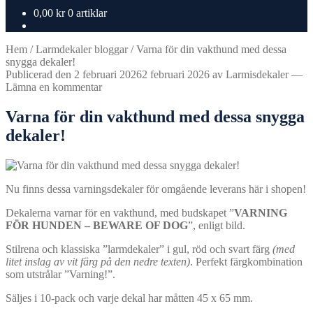
0,00
kr
0 artiklar
Hem
/
Larmdekaler bloggar
/
Varna för din vakthund med dessa
snygga dekaler!
Publicerad den
2 februari 2026
2 februari 2026
av
Larmisdekaler
—
Lämna en kommentar
Varna för din vakthund med dessa snygga
dekaler!
Nu finns dessa varningsdekaler för omgående leverans här i shopen!
Dekalerna varnar för en vakthund, med budskapet ”
VARNING
FÖR HUNDEN – BEWARE OF DOG
”, enligt bild.
Stilrena och klassiska ”larmdekaler” i gul, röd och svart färg
(med
litet inslag av vit färg på den nedre texten)
. Perfekt färgkombination
som utstrålar ”Varning!”.
Säljes i 10-pack och varje dekal har måtten 45 x 65 mm.