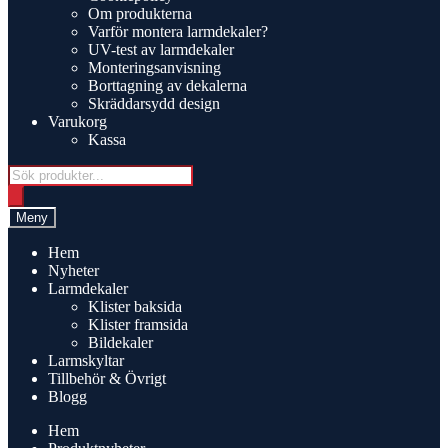
Om produkterna
Varför montera larmdekaler?
UV-test av larmdekaler
Monteringsanvisning
Borttagning av dekalerna
Skräddarsydd design
Varukorg
Kassa
Products
search
Meny
Hem
Nyheter
Larmdekaler
Klister baksida
Klister framsida
Bildekaler
Larmskyltar
Tillbehör & Övrigt
Blogg
Hem