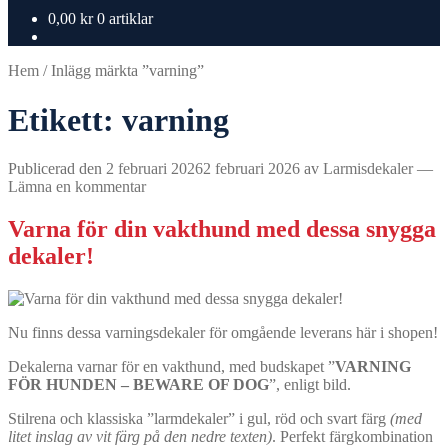
0,00
kr
0 artiklar
Hem
/
Inlägg märkta ”varning”
Etikett:
varning
Publicerad den
2 februari 2026
2 februari 2026
av
Larmisdekaler
—
Lämna en kommentar
Varna för din vakthund med dessa snygga
dekaler!
Nu finns dessa varningsdekaler för omgående leverans här i shopen!
Dekalerna varnar för en vakthund, med budskapet ”
VARNING
FÖR HUNDEN – BEWARE OF DOG
”, enligt bild.
Stilrena och klassiska ”larmdekaler” i gul, röd och svart färg
(med
litet inslag av vit färg på den nedre texten)
. Perfekt färgkombination