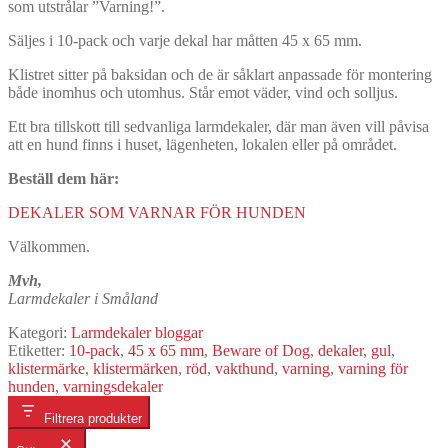
som utstrålar ”Varning!”.
Säljes i 10-pack och varje dekal har måtten 45 x 65 mm.
Klistret sitter på baksidan och de är såklart anpassade för montering
både inomhus och utomhus. Står emot väder, vind och solljus.
Ett bra tillskott till sedvanliga larmdekaler, där man även vill påvisa
att en hund finns i huset, lägenheten, lokalen eller på området.
Beställ dem här:
DEKALER SOM VARNAR FÖR HUNDEN
Välkommen.
Mvh,
Larmdekaler i Småland
Kategori:
Larmdekaler bloggar
Etiketter:
10-pack
,
45 x 65 mm
,
Beware of Dog
,
dekaler
,
gul
,
klistermärke
,
klistermärken
,
röd
,
vakthund
,
varning
,
varning för
hunden
,
varningsdekaler
Filtrera produkter