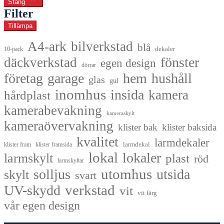
Stäng
Filter
Tillämpa
A4-ark
bilverkstad
blå
dekaler
10-pack
fönster
däckverkstad
egen design
dörrar
företag
garage
hem
hushåll
glas
gul
inomhus
insida
kamera
hårdplast
kamerabevakning
kameraskylt
kameraövervakning
klister bak
klister baksida
kvalitet
larmdekaler
larmdekal
klister fram
klister framsida
lokal
lokaler
larmskylt
plast
röd
larmskyltar
utomhus
solljus
utsida
skylt
svart
UV-skydd
verkstad
vit
vit färg
vår egen design