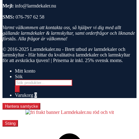
Mejl:
info@larmdekaler.nu
SMS:
076-797 62 58
Varmt välkommen att kontakta oss, så hjälper vi dig med allt
gällande larmdekaler & larmskyltar, samt orderfrågor och liknande
förstås. Alla frågor är välkomna!
© 2016-2025
Larmdekaler.nu - Brett utbud av larmdekaler och
larmskyltar
- Här hittar du kvalitativa larmdekaler och larmskyltar
för att avskräcka tjuven! | Priserna är inkl. 25% svensk moms.
Mitt konto
Sök
Products
search
Varukorg
0
Hantera samtycke
Stäng