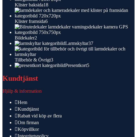
18
Klister baksida
18
produkter
6
Klister framsida
6
produkter
2
Bildekaler
2
produkter
37
Larmskyltar
37
produkter
3
Tillbehör & Övrigt
3
produkter
5
Presentkort
5
produkter
Kundtjänst
Hjälp & information
Hem
Kundtjänst
Rabatt vid köp av flera
Om firman
Köpvillkor
Integritetspolicy