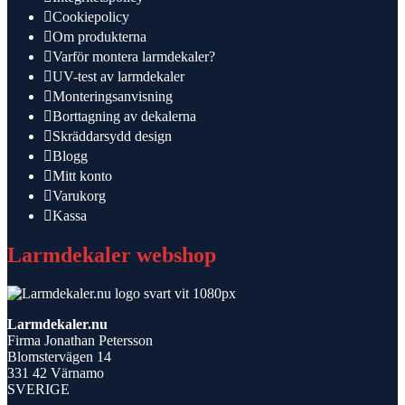
Cookiepolicy
Om produkterna
Varför montera larmdekaler?
UV-test av larmdekaler
Monteringsanvisning
Borttagning av dekalerna
Skräddarsydd design
Blogg
Mitt konto
Varukorg
Kassa
Larmdekaler webshop
Larmdekaler.nu
Firma Jonathan Petersson
Blomstervägen 14
331 42 Värnamo
SVERIGE