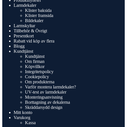
Produktnyheter
Larmdekaler
Klister baksida
Klister framsida
Bildekaler
Larmskyltar
Tillbehör & Övrigt
Presentkort
Rabatt vid köp av flera
Blogg
Kundtjänst
Kundtjänst
Om firman
Köpvillkor
Integritetspolicy
Cookiepolicy
Om produkterna
Varför montera larmdekaler?
UV-test av larmdekaler
Monteringsanvisning
Borttagning av dekalerna
Skräddarsydd design
Mitt konto
Varukorg
Kassa